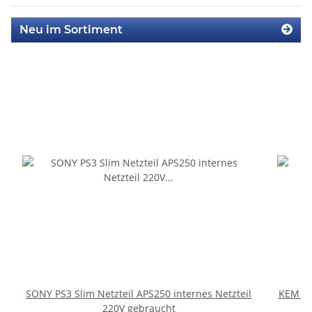
Neu im Sortiment
SONY PS3 Slim Netzteil APS250 internes Netzteil
KEM 45
220V gebraucht