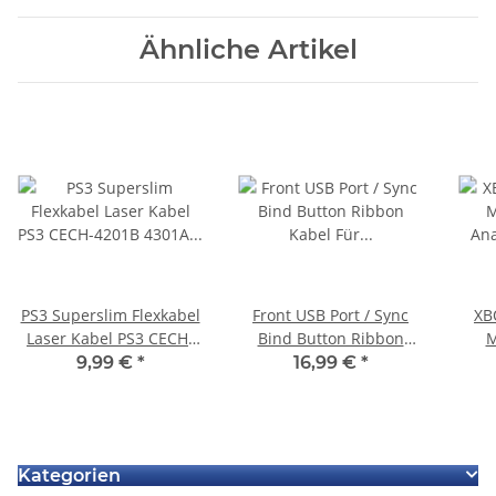
Ähnliche Artikel
PS3 Superslim Flexkabel
Front USB Port / Sync
XB
Laser Kabel PS3 CECH-
Bind Button Ribbon
M
4201B 4301A Laufwerk
Kabel Für Microsoft Xbox
An
9,99 €
*
16,99 €
*
für KEM-451 Laser neu
Series X Spielkonsole
Kategorien