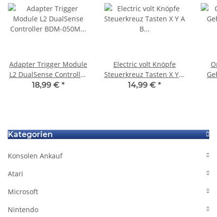
Adapter Trigger Module
Electric volt Knöpfe
O
L2 DualSense Controller
Steuerkreuz Tasten X Y A
Ge
BDM-050M Ersatzteil für
B für Original Xbox One
B
18,99 €
*
14,99 €
*
Sony Playstation 5 PS5
Controller 1914
P
Kategorien
Konsolen Ankauf
Atari
Microsoft
Nintendo