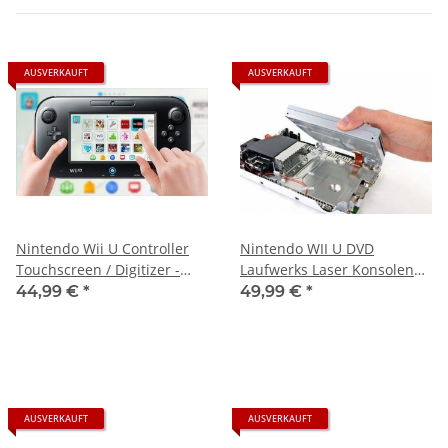
AUSVERKAUFT
AUSVERKAUFT
Nintendo Wii U Controller
Nintendo WII U DVD
Touchscreen / Digitizer -
Laufwerks Laser Konsolen
Neu - Einbau / *Reparatur*
*Reparatur*
44,99 €
*
49,99 €
*
AUSVERKAUFT
AUSVERKAUFT