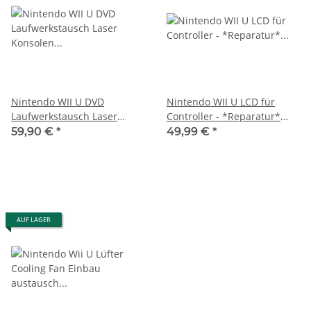
Nintendo WII U DVD
Nintendo WII U LCD für
Laufwerkstausch Laser
Controller - *Reparatur*
Konsolen *Reparatur*
Einbau durch uns - Defekt
59,90 €
*
49,99 €
*
AUF LAGER