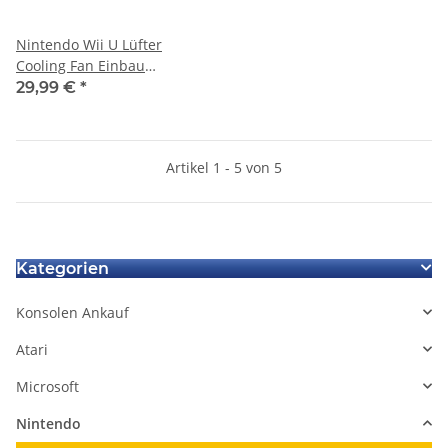
Nintendo Wii U Lüfter
Cooling Fan Einbau
austausch Reparatur durch
29,99 €
*
uns
Artikel 1 - 5 von 5
Kategorien
Konsolen Ankauf
Atari
Microsoft
Nintendo