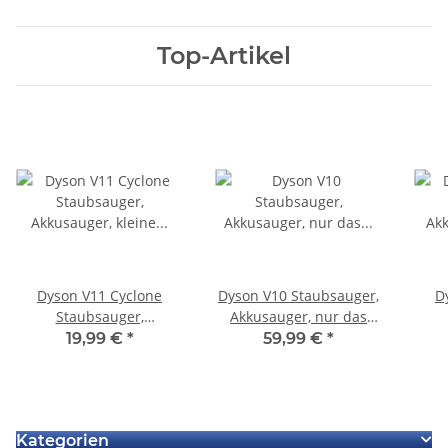
Top-Artikel
Dyson V11 Cyclone
Dyson V10 Staubsauger,
D
Staubsauger,
Akkusauger, nur das
Akkusauger, kleine
Hauptgerät + Akku +
Ak
19,99 €
*
59,99 €
*
Bodenbürste
Staubbehälter ohne
Bode
Zubehör - Defekt Startet
nicht Fehler unbekannt
Kategorien