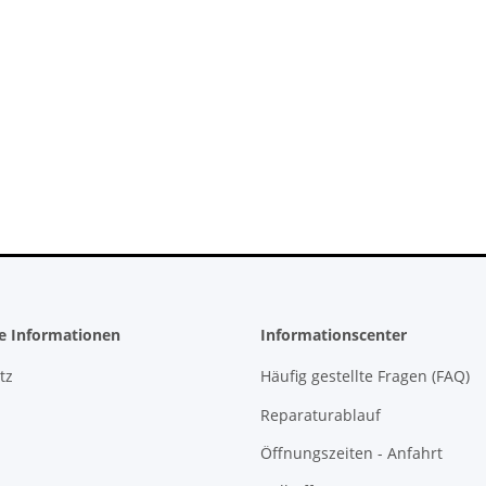
- 150 Watt
Sony PlayStation 5 - Ps5 Konsole -
sper
BlueRay Drive Edition - 825GB
ucht
CFI-1216A gebraucht
388,99 €
*
he Informationen
Informationscenter
tz
Häufig gestellte Fragen (FAQ)
Reparaturablauf
Öffnungszeiten - Anfahrt