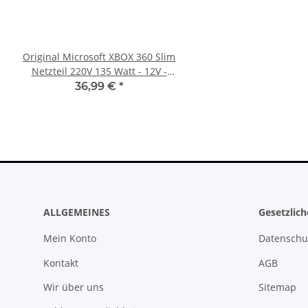
Original Microsoft XBOX 360 Slim
Xbox 360 Netzteil (PAL) 
Netzteil 220V 135 Watt - 12V -
12V - 12,1A für Ja
10.83A * gebraucht
Mainboards gebra
36,99 €
*
22,99 €
*
ALLGEMEINES
Gesetzlic
Mein Konto
Datenschu
Kontakt
AGB
Wir über uns
Sitemap