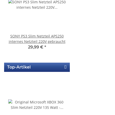
SONY PS3 Slim Netzteil APS250
KEM 450DAA Laufwer
internes Netzteil 220V gebraucht
Laser für Sony Playstation
Slim
29,99 €
*
14,99 €
*
Top-Artikel