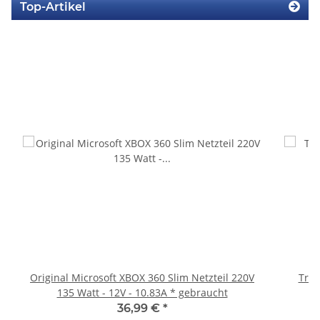
Top-Artikel
Original Microsoft XBOX 360 Slim Netzteil 220V
Trig
135 Watt - 12V - 10.83A * gebraucht
36,99 €
*