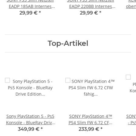
EADP 185AB Internes
EADP 220BB Internes
obert
Netzteil 220V gerbaucht
Netzteil 220V gebraucht
3
29,99 €
*
29,99 €
*
Top-Artikel
Sony PlayStation 5 - Ps5
SONY PlayStation 4™
SONY
Konsole - BlueRay Drive
PS4 Slim FW 6.72 CFW
- Ps
Edition - 825GB CFI-
fähig - 500GB CUH-
Ra
349,99 €
*
233,99 €
*
1216A Defekt
2016A