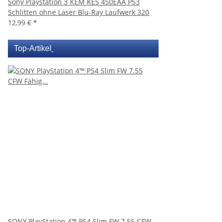
Sony Playstation 3 KEM KES 450EAA PS3
Schlitten ohne Laser Blu-Ray Laufwerk 320
12,99 €
*
Top-Artikel
SONY PlayStation 4™ PS4 Slim FW 7.55 CFW