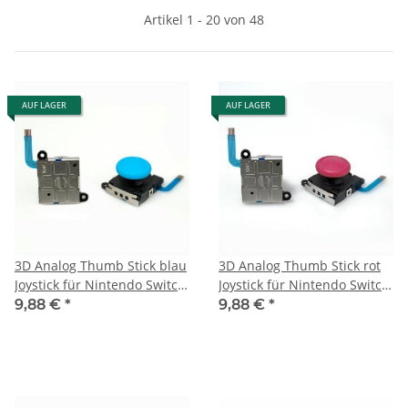
Artikel 1 - 20 von 48
AUF LAGER
AUF LAGER
3D Analog Thumb Stick blau
3D Analog Thumb Stick rot
Joystick für Nintendo Switch
Joystick für Nintendo Switch
Lite Joy-Con Controller
Lite Joy-Con Controller
9,88 €
*
9,88 €
*