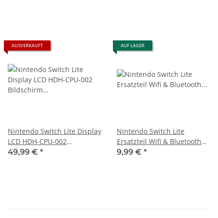
Pixelfehler
AUSVERKAUFT
AUF LAGER
Nintendo Switch Lite Display
Nintendo Switch Lite
LCD HDH-CPU-002
Ersatzteil Wifi & Bluetooth
Bildschirm Screen +
Antennen Set
49,99 €
*
9,99 €
*
Touchscreen + Rahmen NS-
LCD 720p