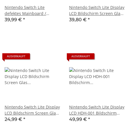
Nintendo Switch Lite
Nintendo Switch Lite Display
defektes Mainboard /
LCD Bildschirm Screen Glas
Motherboard HDH-CPU-002
NS-LCD 720p
39,99 €
*
39,80 €
*
Blue Screen
AUSVERKAUFT
AUSVERKAUFT
Nintendo Switch Lite Display
Nintendo Switch Lite Display
LCD Bildschirm Screen Glas
LCD HDH-001 Bildschirm
NS-LCD 720p -
Screen + Touchscreen +
24,99 €
*
49,99 €
*
Kundenrückläufer mit
Rahmen NS-LCD 720p