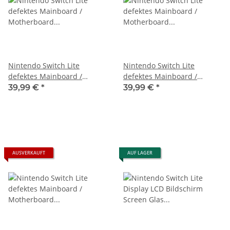
Nintendo Switch Lite
Nintendo Switch Lite
defektes Mainboard /
defektes Mainboard /
Motherboard Ersatzteil
Motherboard Ersatzteil
39,99 €
*
39,99 €
*
Spender HDH-CPU-001
Spender HDH-CPU-001
AUSVERKAUFT
AUF LAGER