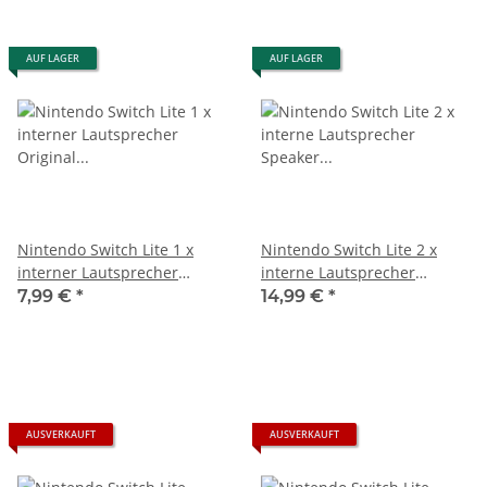
AUF LAGER
AUF LAGER
Nintendo Switch Lite 1 x
Nintendo Switch Lite 2 x
interner Lautsprecher
interne Lautsprecher
Original Ersatzteil neu
Speaker Original Ersatzteil
7,99 €
*
14,99 €
*
neu
AUSVERKAUFT
AUSVERKAUFT