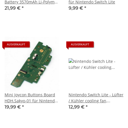
Battery 3570mAh Li-Polymer
für Nintendo Switch Lite
für Nintendo Switch Lite
21,99 €
*
9,99 €
*
Konsole
AUSVERKAUFT
AUSVERKAUFT
Mini Joycon Buttons Board
Nintendo Switch Lite - Lüfter
HDH.Sakyo-01 für Nintendo
/ Kühler cooling fan,
Switch Lite HDH-001
Original Ersatzteil
19,99 €
*
12,99 €
*