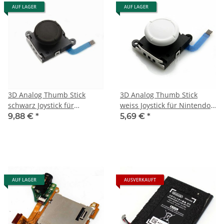
AUF LAGER
AUF LAGER
3D Analog Thumb Stick
3D Analog Thumb Stick
schwarz Joystick für
weiss Joystick für Nintendo
Nintendo Switch Lite Joy-
Switch Lite Joy-Con
9,88 €
*
5,69 €
*
Con Controller
Controller
AUF LAGER
AUSVERKAUFT