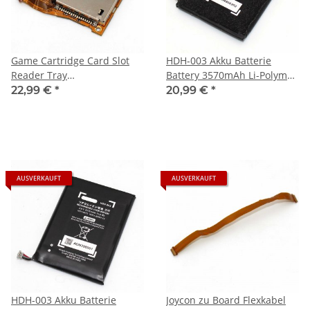
Game Cartridge Card Slot
HDH-003 Akku Batterie
Reader Tray
Battery 3570mAh Li-Polymer
Kopfhöreranschluss für
für die Nintendo Switch Lite
22,99 €
*
20,99 €
*
Nintendo Switch Lite NEU
Konsole
AUSVERKAUFT
AUSVERKAUFT
HDH-003 Akku Batterie
Joycon zu Board Flexkabel