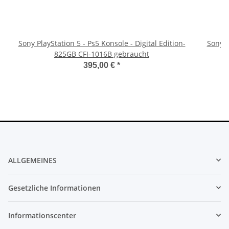
Sony PlayStation 5 - Ps5 Konsole - Digital Edition-
Sony P
825GB CFI-1016B gebraucht
395,00 €
*
ALLGEMEINES
Gesetzliche Informationen
Informationscenter