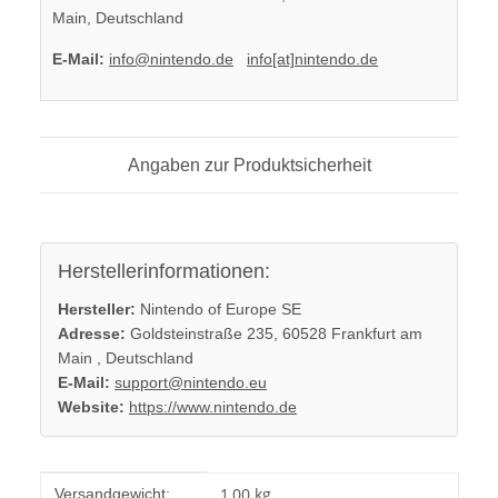
Main, Deutschland
E-Mail:
info@nintendo.de
info[at]nintendo.de
Angaben zur Produktsicherheit
Herstellerinformationen:
Hersteller:
Nintendo of Europe SE
Adresse:
Goldsteinstraße 235, 60528 Frankfurt am
Main , Deutschland
E-Mail:
support@nintendo.eu
Website:
https://www.nintendo.de
Produkteigenschaft
Wert
1,00 kg
Versandgewicht: