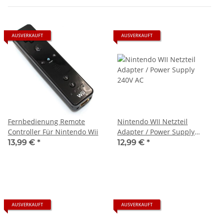
AUSVERKAUFT
AUSVERKAUFT
Fernbedienung Remote
Nintendo WII Netzteil
Controller Für Nintendo Wii
Adapter / Power Supply
240V AC
13,99 €
*
12,99 €
*
AUSVERKAUFT
AUSVERKAUFT