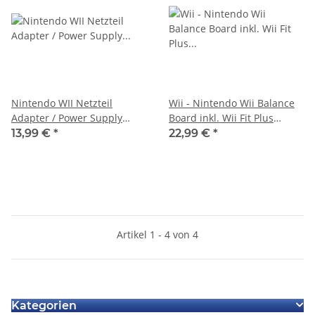
Nintendo WII Netzteil
Wii - Nintendo Wii Balance
Adapter / Power Supply
Board inkl. Wii Fit Plus
Universal-100 - 240V AC
gebraucht
13,99 €
*
22,99 €
*
Artikel 1 - 4 von 4
Kategorien