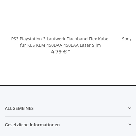
PS3 Playstation 3 Laufwerk Flachband Flex Kabel
Sony Pl
für KES KEM 450DAA 450EAA Laser Slim
4,79 €
*
ALLGEMEINES
Gesetzliche Informationen