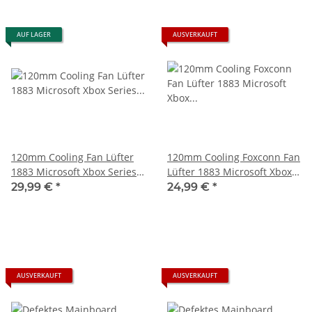
AUF LAGER
AUSVERKAUFT
120mm Cooling Fan Lüfter
120mm Cooling Foxconn Fan
1883 Microsoft Xbox Series S
Lüfter 1883 Microsoft Xbox
- gebraucht
Series S - PVA130F12M-P01
29,99 €
*
24,99 €
*
AUSVERKAUFT
AUSVERKAUFT