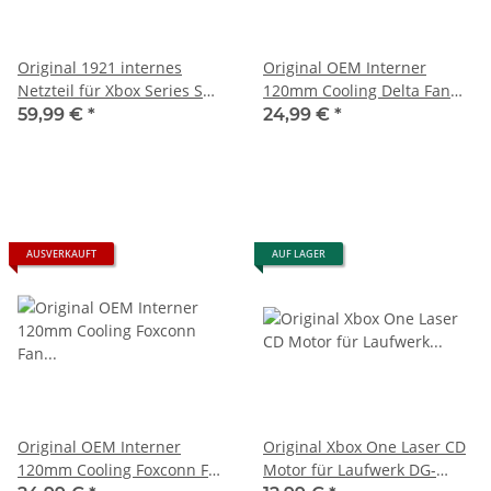
Original 1921 internes
Original OEM Interner
Netzteil für Xbox Series S
120mm Cooling Delta Fan
Spielkonsole 220V
Lüfter 1883 Für Microsoft
59,99 €
*
24,99 €
*
gebraucht
Xbox Series S -
AUSVERKAUFT
AUF LAGER
Original OEM Interner
Original Xbox One Laser CD
120mm Cooling Foxconn Fan
Motor für Laufwerk DG-