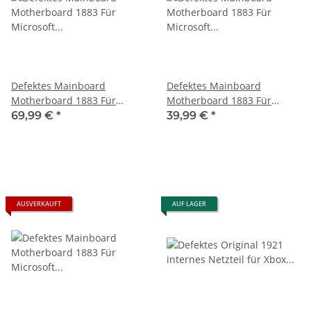
Defektes Mainboard
Defektes Mainboard
Motherboard 1883 Für
Motherboard 1883 Für
Microsoft Xbox Series S -
Microsoft Xbox Series S -
69,99 €
*
39,99 €
*
Safe Mode
startet nicht
AUSVERKAUFT
AUF LAGER