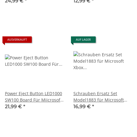
Lüfter 1883 Für Microsoft
6M5S HOPB150 Laser
24,99 €
*
12,99 €
*
Xbox Series S -
AUSVERKAUFT
AUF LAGER
Power Eject Button LED1000
Schrauben Ersatz Set
SW100 Board Für Miicrosoft
Model1883 für Microsoft
Xbox Series S Spielkonsole
Xbox Series S
21,99 €
*
16,99 €
*