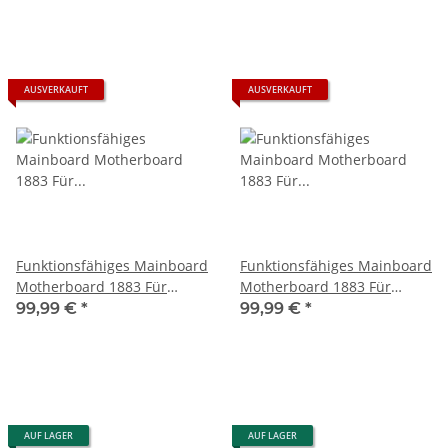
SSD
SSD
AUSVERKAUFT
AUSVERKAUFT
Funktionsfähiges Mainboard
Funktionsfähiges Mainboard
Motherboard 1883 Für
Motherboard 1883 Für
Microsoft Xbox Series S -
Microsoft Xbox Series S -
99,99 €
*
99,99 €
*
M1190725-001 inkl. der 1 Tb
M1216655-002 inkl. der 1 Tb
SSD
SSD
AUF LAGER
AUF LAGER