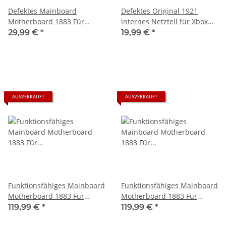
Defektes Mainboard
Defektes Original 1921
Motherboard 1883 Für
internes Netzteil für Xbox
Microsoft Xbox Series S -
Series S Spielkonsole 220V
29,99 €
*
19,99 €
*
startet nicht
AUSVERKAUFT
AUSVERKAUFT
Funktionsfähiges Mainboard
Funktionsfähiges Mainboard
Motherboard 1883 Für
Motherboard 1883 Für
Microsoft Xbox Series S -
Microsoft Xbox Series S -
119,99 €
*
119,99 €
*
M116xxxx-xxx inkl. der 1 Tb
M1189724-001 inkl. der 1 Tb