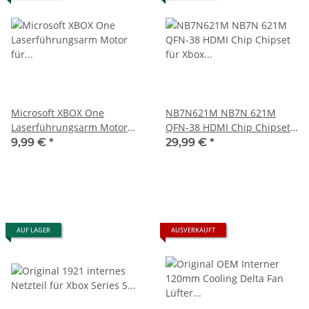
Microsoft XBOX One
NB7N621M NB7N 621M
Laserführungsarm Motor
QFN-38 HDMI Chip Chipset
für LiteOn/PLDS DG-6M1S &
für Xbox Serie X/S
9,99 €
*
29,99 €
*
DG-6M1S Laser HOP-B150
Bluray
AUF LAGER
AUSVERKAUFT