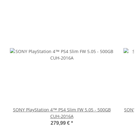
SONY PlayStation 4™ PS4 Slim FW 5.05 - 500GB
SONY P
CUH-2016A
279,99 €
*