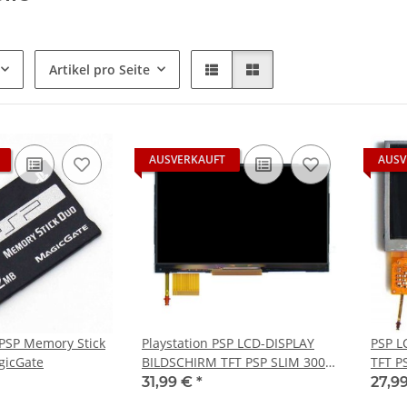
Artikel pro Seite
AUSVERKAUFT
AUSV
 PSP Memory Stick
Playstation PSP LCD-DISPLAY
PSP L
icGate
BILDSCHIRM TFT PSP SLIM 3000 -
TFT P
3003 - 3004 NEU
Playst
31,99 €
*
27,9