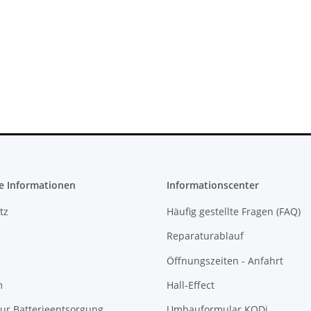
PS4 Slim
PS3 Playstation 3 Laufwerk
 Debug
Flachband Flex Kabel für KES
H-2016A
KEM 450DAA 450EAA Laser Slim
4,79 €
*
e Informationen
Informationscenter
tz
Häufig gestellte Fragen (FAQ)
Reparaturablauf
Öffnungszeiten - Anfahrt
m
Hall-Effect
ur Batterieentsorgung
Umbauformular KODi