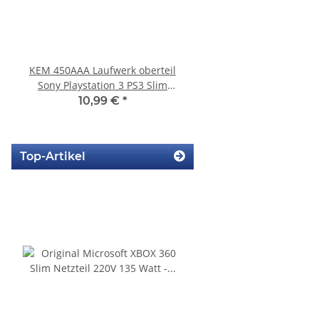
KEM 450AAA Laufwerk oberteil
Sony Playstation 3 KE
Sony Playstation 3 PS3 Slim
Laufwerk ohne Laser - 
gebraucht
Eratzteilspend
10,99 €
*
14,99 €
*
Top-Artikel