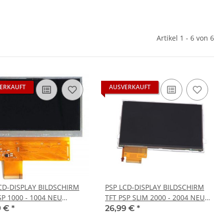
Artikel 1 - 6 von 6
ERKAUFT
AUSVERKAUFT
CD-DISPLAY BILDSCHIRM
PSP LCD-DISPLAY BILDSCHIRM
SP 1000 - 1004 NEU
TFT PSP SLIM 2000 - 2004 NEU
ation Portable
Playstation Portable
9 €
*
26,99 €
*