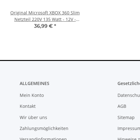
Original Microsoft XBOX 360 Slim
SONY PlayStation 4™ 
Netzteil 220V 135 Watt - 12V -
FW 7.55 CFW Fähig
10.83A * gebraucht
Settings - 500GB CU
36,99 €
*
299,99 €
*
ALLGEMEINES
Gesetzlich
Mein Konto
Datenschu
Kontakt
AGB
Wir über uns
Sitemap
Zahlungsmöglichkeiten
Impressu
Versandinformationen
Hinweise z