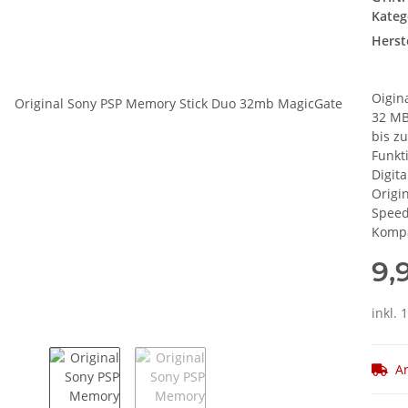
Kateg
Herste
Oigin
32 MB
bis z
Funkt
Digit
Origi
Speed
Kompa
9,
inkl. 
Ar