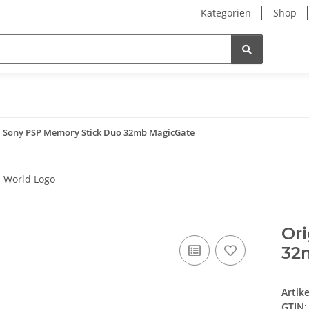
Kategorien
Shop
l Sony PSP Memory Stick Duo 32mb MagicGate
Or
32
Artik
GTIN: