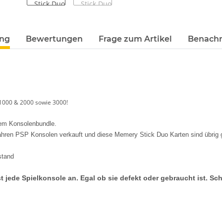
terkarten anzeigen
ung
Bewertungen
Frage zum Artikel
Benachr
1000 & 2000 sowie 3000!
em Konsolenbundle.
ahren PSP Konsolen verkauft und diese Memery Stick Duo Karten sind übrig 
stand
t jede Spielkonsole an. Egal ob sie defekt oder gebraucht ist. Sc