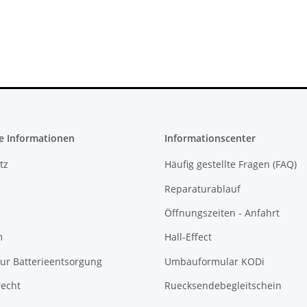
279,99 €
*
e Informationen
Informationscenter
tz
Häufig gestellte Fragen (FAQ)
Reparaturablauf
Öffnungszeiten - Anfahrt
m
Hall-Effect
ur Batterieentsorgung
Umbauformular KODi
recht
Ruecksendebegleitschein