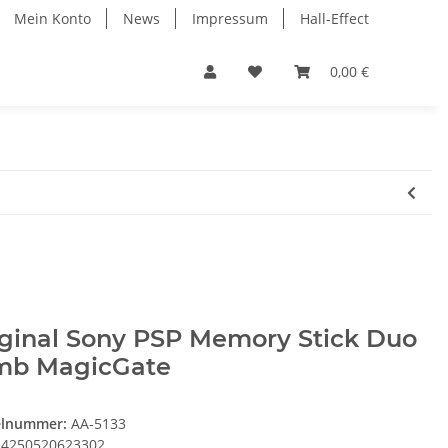
Mein Konto
News
Impressum
Hall-Effect
0,00 €
iginal Sony PSP Memory Stick Duo
mb MagicGate
elnummer:
AA-5133
4250520623302