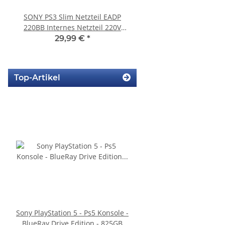
SONY PS3 Slim Netzteil EADP
SONY PS3 Slim Netzte
220BB Internes Netzteil 220V
185AB Internes Netzt
gebraucht
gerbaucht
29,99 €
*
29,99 €
*
Top-Artikel
Sony PlayStation 5 - Ps5 Konsole -
Trigger Buttons Ersatz
BlueRay Drive Edition - 825GB
Xbox One Elite Game C