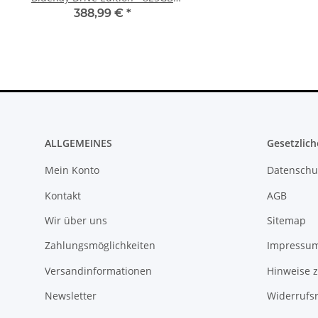
CFI-1216A gebraucht
Silber
388,99 €
*
10,99 €
*
ALLGEMEINES
Gesetzlich
Mein Konto
Datenschu
Kontakt
AGB
Wir über uns
Sitemap
Zahlungsmöglichkeiten
Impressu
Versandinformationen
Hinweise z
Newsletter
Widerrufs