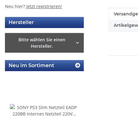
Neu hier?
Jetzt registrieren!
Produkteig
Wert
Versandge
Hersteller
Artikelgew
Bitte wählen Sie einen
Hersteller.
Neu im Sortiment