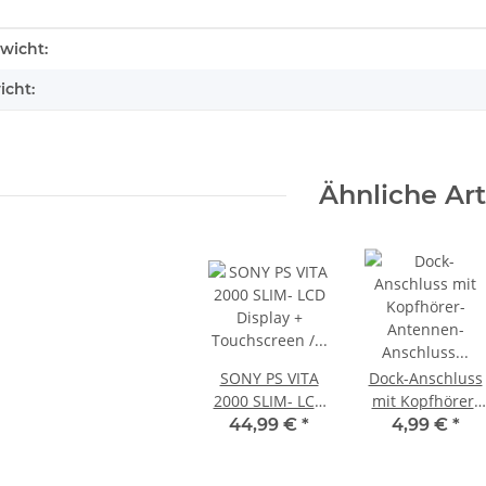
enschaft
wicht:
icht:
Ähnliche Art
SONY PS VITA
Dock-Anschluss
2000 SLIM- LCD
mit Kopfhörer-
Display +
Antennen-
44,99 €
*
4,99 €
*
Touchscreen /
Anschluss für
Digitizer /
das iPhone 5 -