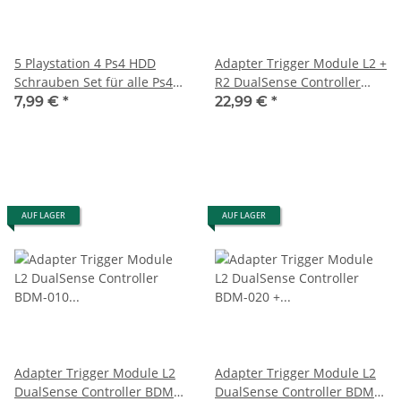
5 Playstation 4 Ps4 HDD
Adapter Trigger Module L2 +
Schrauben Set für alle Ps4
R2 DualSense Controller
Modelle
BDM-020 + Tasten für Sony
7,99 €
*
22,99 €
*
Playstation 5 PS5 gebraucht
AUF LAGER
AUF LAGER
Adapter Trigger Module L2
Adapter Trigger Module L2
DualSense Controller BDM-
DualSense Controller BDM-