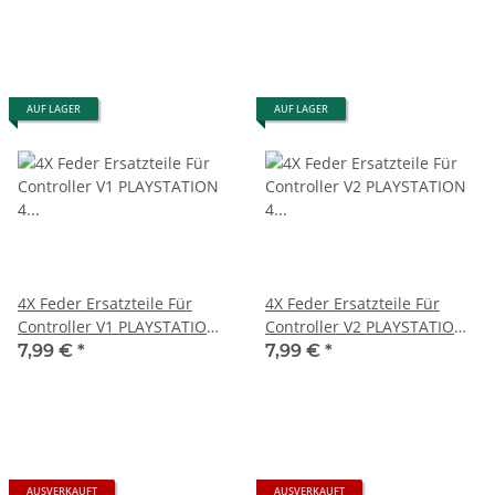
AUF LAGER
AUF LAGER
4X Feder Ersatzteile Für
4X Feder Ersatzteile Für
Controller V1 PLAYSTATION
Controller V2 PLAYSTATION
4 PS4 Dual Shock Pad Key
4 PS4 Dual Shock Pad Key
7,99 €
*
7,99 €
*
Spring
Spring
AUSVERKAUFT
AUSVERKAUFT