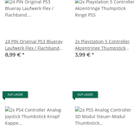
24 PIN Original PS3 Blueray
2x Playstation 5 Controller
Laufwerk Flex / Flachband
Akzentringe Thumpstick
Kabel für 410
Ringe PS5
8,99 €
*
3,99 €
*
AUF LAGER
AUF LAGER