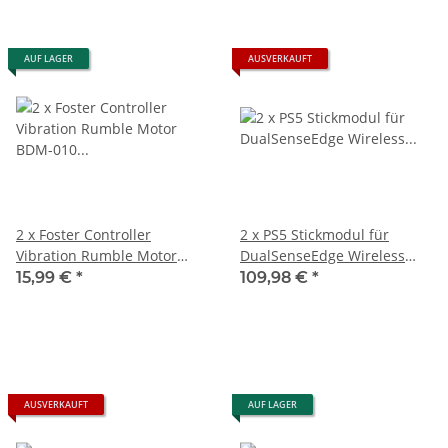
AUF LAGER
AUSVERKAUFT
2 x Foster Controller
2 x PS5 Stickmodul für
Vibration Rumble Motor
DualSenseEdge Wireless
BDM-010 Ersatzteil für Sony
Controller Halleffect
15,99 €
*
109,98 €
*
Ps5 Playstation 5 rechts
Halleffekt 3D Steuer Modul
links
Thumbstick Stickdrift neu
AUSVERKAUFT
AUF LAGER