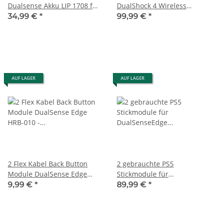
Dualsense Akku LIP 1708 für
DualShock 4 Wireless
Ps5 Playstation 5 Controller
Controller, schwarz - JDM
34,99 €
*
99,99 €
*
001 bis JDM 055 gemischt -
Unterschiedliche Defekte
AUF LAGER
AUF LAGER
2 Flex Kabel Back Button
2 gebrauchte PS5
Module DualSense Edge
Stickmodule für
HRB-010 - R + L Controller
DualSenseEdge Wireless
9,99 €
*
89,99 €
*
Ersatzteil Sony Playstation 5
Controller Halleffect
PS5
Halleffekt 3D Steuer Modul
Thumbstick Stickdrift