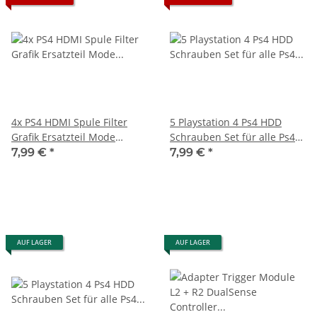
4x PS4 HDMI Spule Filter
5 Playstation 4 Ps4 HDD
Grafik Ersatzteil Mode
Schrauben Set für alle Ps4
PlayStation PS 4 CUH-1004
Modelle
7,99 €
*
7,99 €
*
1216
AUF LAGER
AUF LAGER