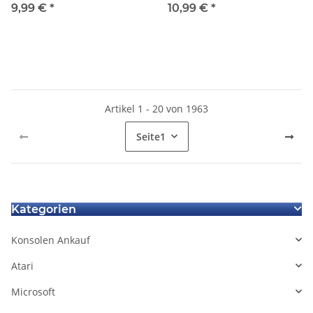
010 Ersatzteil für Sony
020 + Tasten für Sony
9,99 €
*
10,99 €
*
Playstation 5 PS5
Playstation 5 PS5
Artikel 1 - 20 von 1963
Seite
1
Kategorien
Konsolen Ankauf
Atari
Microsoft