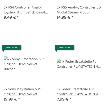
2x PS4 Controller Analog
2x PS5 Analog Controller 3D
Joystick Thumbstick Knopf
Modul Steuer-Modul
Kappe für Sony PlayStation
Thumbstick Ersatzteil Stick
9,49 €
*
14,99 €
*
4
Potentiometer
AUF LAGER
AUF LAGER
2x Sony Playstation 5 PS5
4X Feder Ersatzteile Für
Original HDMI Socket
Controller PLAYSTATION 4
Buchse Ersatz Port
PS4 Dual Shock Pad Key
19,99 €
*
7,99 €
*
Spring