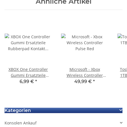
Ähnliche Artikel
XBOX One Controller
Microsoft - Xbox
Tos
Gummi Ersatzteile
Wireless Controller
1TB
Rubberpad Kontakt
Pulse Red
6,99 €
*
49,99 €
*
Gamepad 1708
540
SA
Kategorien
Konsolen Ankauf