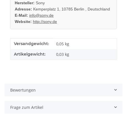
Hersteller:
Sony
Adresse:
Kemperplatz 1, 10785 Berlin , Deutschland
E-Mail:
info@sony.de
Website:
http://sony.de
Produkteigenschaft
Wert
Versandgewicht:
0,05 kg
Artikelgewicht:
0,03
kg
Bewertungen
Frage zum Artikel