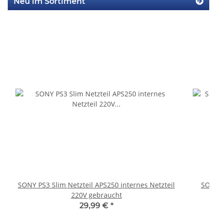
Neu im Sortiment
SONY PS3 Slim Netzteil APS250 internes Netzteil
SONY
220V gebraucht
29,99 €
*