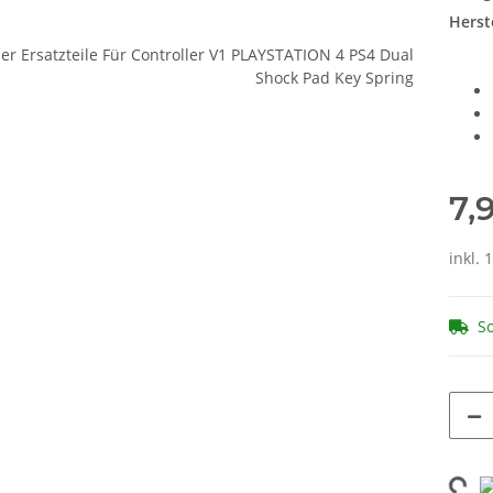
Herste
7,
inkl. 
So
Loading.