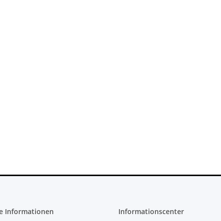
PS4 Slim
SONY PlayStation 4™ PS4 Slim
H-2016A
FW 7.55 CFW Fähig Debug
Settings - 500GB CUH-2016A
299,99 €
*
e Informationen
Informationscenter