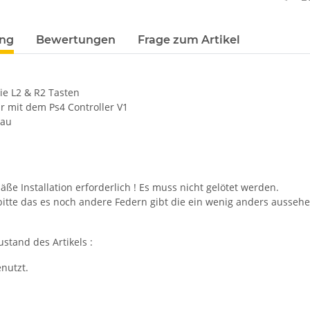
terkarten anzeigen
ung
Bewertungen
Frage zum Artikel
ie L2 & R2 Tasten
r mit dem Ps4 Controller V1
nau
e Installation erforderlich ! Es muss nicht gelötet werden.
bitte das es noch andere Federn gibt die ein wenig anders ausseh
stand des Artikels :
nutzt.