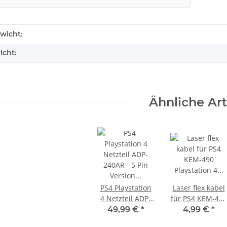
enschaft
wicht:
icht:
Ähnliche Art
PS4 Playstation
Laser flex kabel
4 Netzteil ADP-
für PS4 KEM-490
240AR - 5 Pin
Playstation 4
49,99 €
*
4,99 €
*
Version für PS4
Flachbandkabel