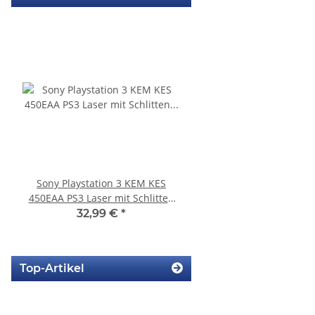
Sony Playstation 3 KEM KES
KEM 450DAA Laufwer
450EAA PS3 Laser mit Schlitten
Laser für Sony Playstation
Blu-Ray Laufwerk gebraucht
Slim
32,99 €
*
14,99 €
*
Top-Artikel