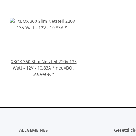
XBOX 360 Slim Netzteil 220V 135
SONY PlayStation 4™ 
Watt - 12V - 10.83A * neuXBOX
FW 5.05 - 500GB CU
360 Slim Netzteil
23,99 €
*
279,99 €
*
ALLGEMEINES
Gesetzlich