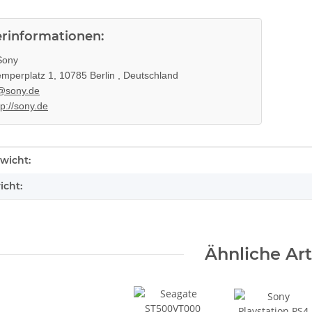
erinformationen:
ony
mperplatz 1, 10785 Berlin , Deutschland
@sony.de
tp://sony.de
enschaft
wicht:
icht:
KEM KES
Sony Playstation 3 KEM 450EAA
Ähnliche Art
hne Laser
Laufwerk ohne Laser - Defekt -
 320
Eratzteilspender
14,99 €
*