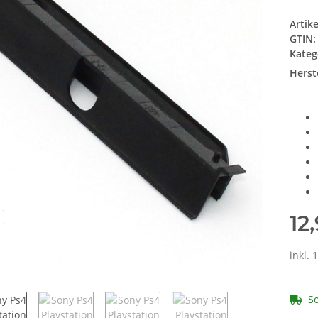
Artik
GTIN:
Kateg
Herste
12
inkl. 
So