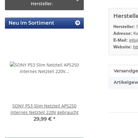
Hersteller.
Herstell
Neu im Sortiment
Hersteller:
S
Adresse:
Ke
E-Mail:
info
Website:
ht
Produkteig
Wert
Versandge
Artikelgew
SONY PS3 Slim Netzteil APS250
Sony Playstation 3 
internes Netzteil 220V gebraucht
450EAA PS3 Schlitten o
Blu-Ray Laufwerk
29,99 €
*
12,99 €
*