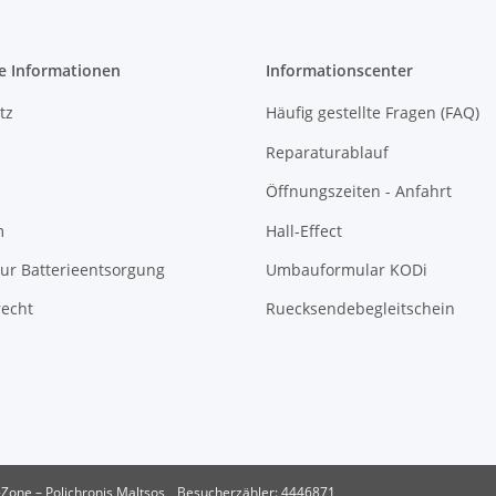
e Informationen
Informationscenter
tz
Häufig gestellte Fragen (FAQ)
Reparaturablauf
Öffnungszeiten - Anfahrt
m
Hall-Effect
ur Batterieentsorgung
Umbauformular KODi
recht
Ruecksendebegleitschein
Zone – Polichronis Maltsos
Besucherzähler: 4446871