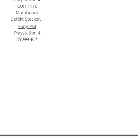
Sony Ps4
Playstation 4
ch
CUH 1116
17,99 €
*
Mainboard
Defekt Stecker
Fleckabel defekt