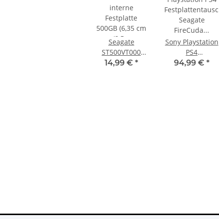
Seagate
Sony Playstation
ST500VT000
PS4
interne
Festplattentaus
14,99 €
*
94,99 €
*
Festplatte
Seagate
500GB (6,35 cm
FireCuda 1TB
(2,5 Zoll),
SSHD -
5400rpm, SATA)
Reparatur
schwarz
PS4 Slim
Trigger Buttons Ersatzteil für
00GB CUH-
Xbox One Elite Game Controller
Silber
10,99 €
*