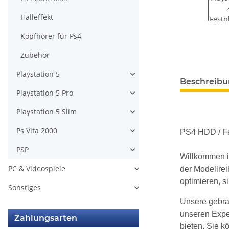
Halleffekt
Kopfhörer für Ps4
Zubehör
Playstation 5
weitere Regis
Beschreib
Playstation 5 Pro
Playstation 5 Slim
Ps Vita 2000
PS4 HDD / F
PSP
Willkommen i
PC & Videospiele
der Modellre
optimieren, s
Sonstiges
Unsere gebra
unseren Exper
Zahlungsarten
bieten. Sie k