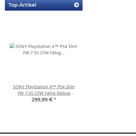
Top-Artikel
SONY PlayStation 4™ PS4 Slim
SONY PlayStation 4™ 
FW 7.55 CFW Fähig Debug
FW 6.72 CFW fähig - 5
Settings - 500GB CUH-2016A
2016A
299,99 €
*
233,99 €
*