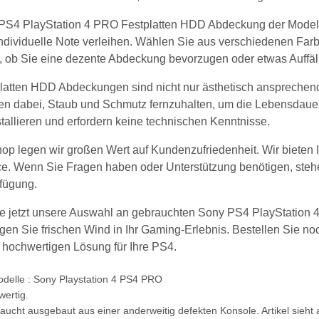
 PS4 PlayStation 4 PRO Festplatten HDD Abdeckung der Modell
individuelle Note verleihen. Wählen Sie aus verschiedenen Fa
, ob Sie eine dezente Abdeckung bevorzugen oder etwas Auffäl
atten HDD Abdeckungen sind nicht nur ästhetisch ansprechend,
en dabei, Staub und Schmutz fernzuhalten, um die Lebensdauer 
stallieren und erfordern keine technischen Kenntnisse.
op legen wir großen Wert auf Kundenzufriedenheit. Wir bieten 
e. Wenn Sie Fragen haben oder Unterstützung benötigen, stehe
rfügung.
e jetzt unsere Auswahl an gebrauchten Sony PS4 PlayStation
gen Sie frischen Wind in Ihr Gaming-Erlebnis. Bestellen Sie no
v hochwertigen Lösung für Ihre PS4.
odelle : Sony Playstation 4 PS4 PRO
wertig.
aucht ausgebaut aus einer anderweitig defekten Konsole. Artikel sieht 