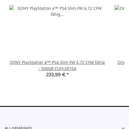
SONY PlayStation 4™ PS4 Slim FW 6.72 CFW fähig
Origi
- 500GB CUH-2016A
233,99 €
*
ALLGEMEINES