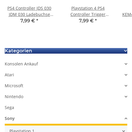
PS4 Controller JDS 030
Playstation 4 PS4
JDM 030 Ladebuchse
Controller Trigger
KEM4
USB Anschluss Platine
Tasten Set R2 L2 R1 L1
7,99 €
*
7,99 €
*
Charger Board
Play
CU
Kategorien
Konsolen Ankauf
Atari
Microsoft
Nintendo
Sega
Sony
Playstation 1