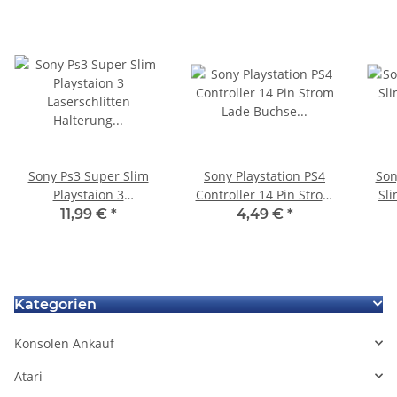
Sony Ps3 Super Slim
Sony Playstation PS4
Son
Playstaion 3
Controller 14 Pin Strom
Sli
Laserschlitten Halterung
Lade Buchse Charger
Ha
11,99 €
*
4,49 €
*
CECH-4004A / 4003A
Port JDS-001
Kategorien
Konsolen Ankauf
Atari