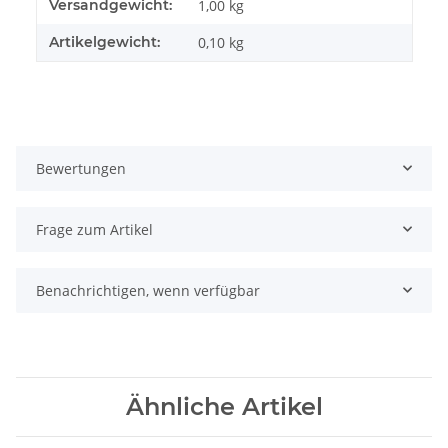
Produkteigenschaft
Wert
Versandgewicht:
1,00 kg
Artikelgewicht:
0,10
kg
Bewertungen
Frage zum Artikel
Benachrichtigen, wenn verfügbar
Ähnliche Artikel