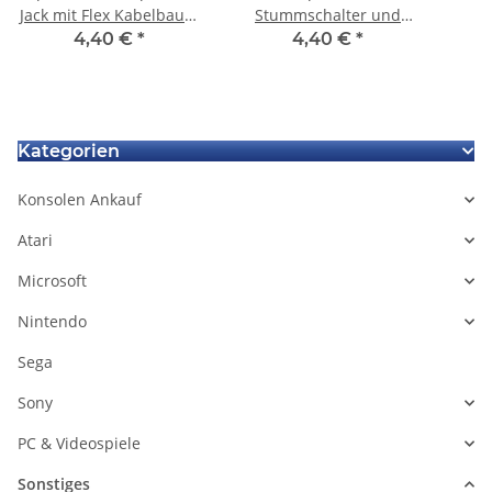
Jack mit Flex Kabelbaum
Stummschalter und
weiß
Lautstärkeregler Flex-
4,40 €
*
4,40 €
*
Kabel für das iPhone 4 -
Schwarz
Kategorien
Konsolen Ankauf
Atari
Microsoft
Nintendo
Sega
Sony
PC & Videospiele
Sonstiges