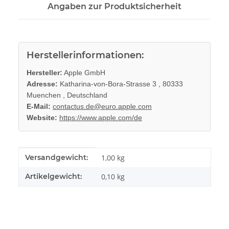
Angaben zur Produktsicherheit
Herstellerinformationen:
Hersteller:
Apple GmbH
Adresse:
Katharina-von-Bora-Strasse 3 , 80333
Muenchen , Deutschland
E-Mail:
contactus.de@euro.apple.com
Website:
https://www.apple.com/de
Produkteigenschaft
Wert
Versandgewicht:
1,00 kg
Artikelgewicht:
0,10
kg