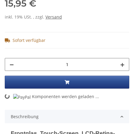
15,95 €
inkl. 19% USt. , zzgl.
Versand
Sofort verfügbar
ng...
Komponenten werden geladen ...
Beschreibung
Frontglas, Touch-Screen, LCD-Retina-