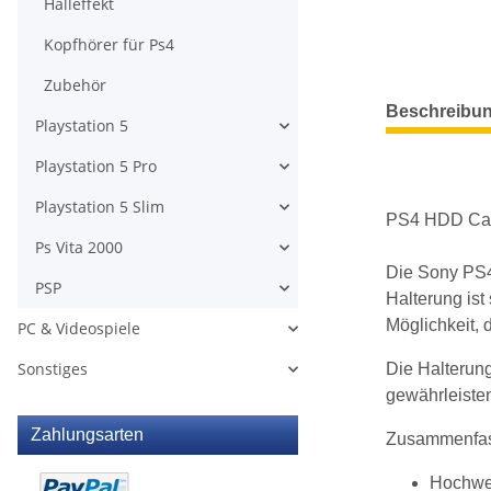
Halleffekt
Kopfhörer für Ps4
Zubehör
weitere Regis
Beschreibu
Playstation 5
Playstation 5 Pro
Playstation 5 Slim
PS4 HDD Cady
Ps Vita 2000
Die Sony PS4
PSP
Halterung ist
Möglichkeit, 
PC & Videospiele
Sonstiges
Die Halterung
gewährleisten
Zahlungsarten
Zusammenfass
Hochwer