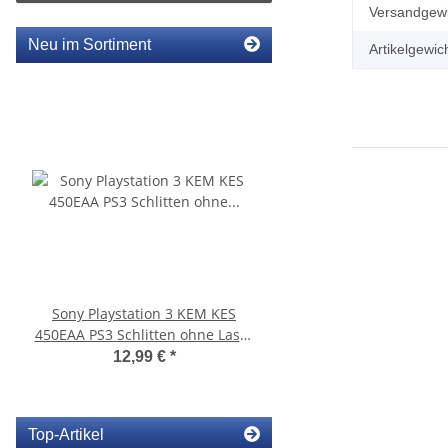
Produkteig
Wert
Versandgewi
Neu im Sortiment
Artikelgewich
Sony Playstation 3 KEM KES
KEM 450AAA Laufwer
450EAA PS3 Schlitten ohne Laser
Laser für Sony Playstation
Blu-Ray Laufwerk 320
Slim gebrauch
12,99 €
*
14,99 €
*
Top-Artikel