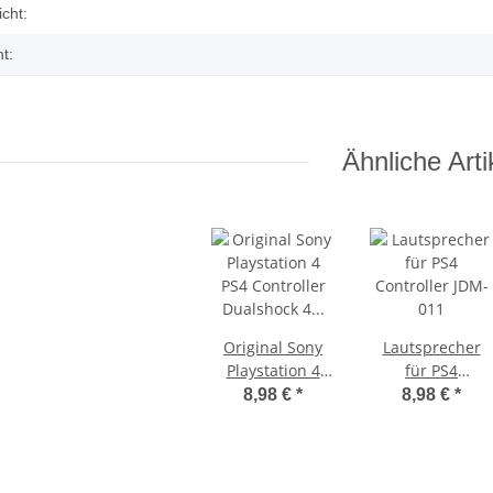
enschaft
cht:
t:
Ähnliche Arti
k ohne
KEM 450DAA Laufwerk ohne
Original Sony
Lautsprecher
 3 PS3
Laser für Sony Playstation 3 PS3
Playstation 4
für PS4
t
Slim
14,99 €
PS4 Controller
*
Controller JDM-
8,98 €
*
8,98 €
*
Dualshock 4
011
Touchpad V2
JDM-
040/050/055