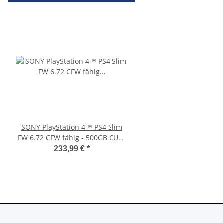
SONY PlayStation 4™ PS4 Slim
PS3 Playstation 3 La
FW 6.72 CFW fähig - 500GB CUH-
Flachband Flex Kabel
2016A
KEM 450DAA 450EAA La
233,99 €
*
4,79 €
*