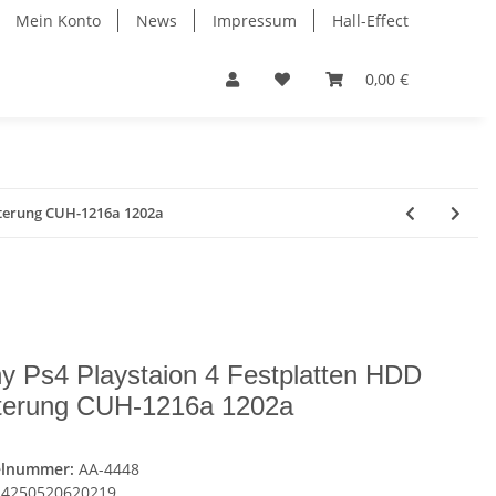
Mein Konto
News
Impressum
Hall-Effect
0,00 €
lterung CUH-1216a 1202a
y Ps4 Playstaion 4 Festplatten HDD
terung CUH-1216a 1202a
elnummer:
AA-4448
4250520620219