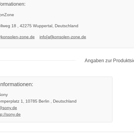
formationen:
onZone
llweg 18 , 42275 Wuppertal, Deutschland
@konsolen-zone.de
info[at]konsolen-zone.de
Angaben zur Produktsi
informationen:
ony
mperplatz 1, 10785 Berlin , Deutschland
@sony.de
tp://sony.de