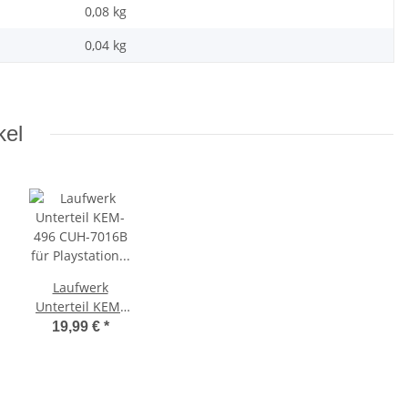
0,08 kg
0,04
kg
kel
Laufwerk
Unterteil KEM-
496 CUH-7016B
19,99 €
*
für Playstation 4
Ps4 Pro