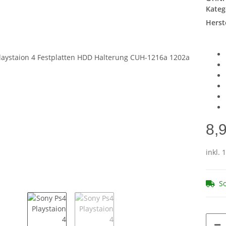
Kateg
Herste
8,
inkl. 
So