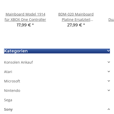
Mainboard Model 1914
BDM-020 Mainboard
für XBOX One Controller
Platine Ersatzteil
Dua
Controller für Ps5
Co
17,99 €
*
27,99 €
*
Playstation5 Dualsense
De
Kategorien
Konsolen Ankauf
Atari
Microsoft
Nintendo
Sega
Sony