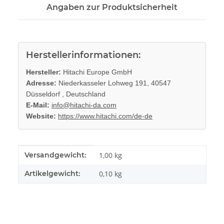
Angaben zur Produktsicherheit
Herstellerinformationen:
Hersteller:
Hitachi Europe GmbH
Adresse:
Niederkasseler Lohweg 191, 40547
Düsseldorf , Deutschland
E-Mail:
info@hitachi-da.com
Website:
https://www.hitachi.com/de-de
Produkteigenschaft
Wert
Versandgewicht:
1,00 kg
Artikelgewicht:
0,10
kg