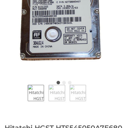
Hitatchi HGST HTS545050A7E680