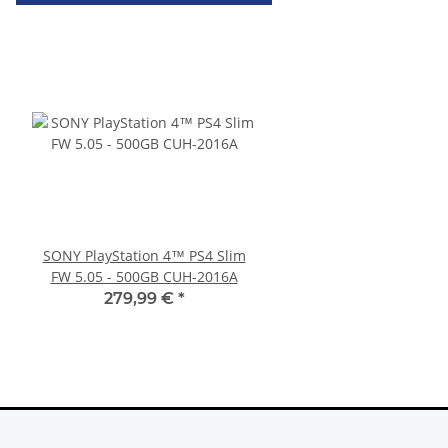
SONY PlayStation 4™ PS4 Slim
PS3 Playstation 3 La
FW 5.05 - 500GB CUH-2016A
Flachband Flex Kabel
KEM 450DAA 450EAA La
279,99 €
*
4,79 €
*