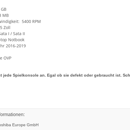
0 GB
 8 MB
windigkeit: 5400 RPM
5 Zoll
ata I / Sata II
ptop Notbook
ahr 2016-2019
ne OVP
t jede Spielkonsole an. Egal ob sie defekt oder gebraucht ist. Sc
formationen:
oshiba Europe GmbH