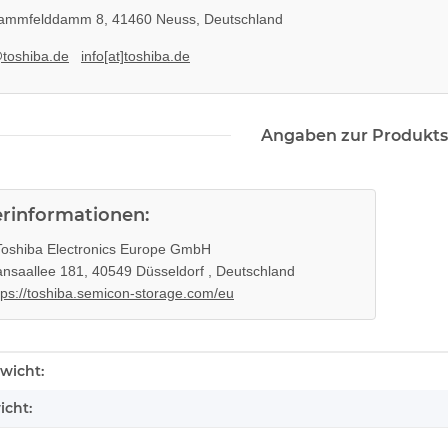
mmfelddamm 8, 41460 Neuss, Deutschland
@toshiba.de
info[at]toshiba.de
Angaben zur Produkts
erinformationen:
oshiba Electronics Europe GmbH
nsaallee 181, 40549 Düsseldorf , Deutschland
tps://toshiba.semicon-storage.com/eu
enschaft
wicht:
icht: