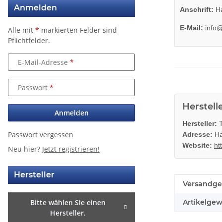
Anmelden
Anschrift:
Ha
E-Mail:
info
Alle mit
*
markierten Felder sind
Pflichtfelder.
E-Mail-Adresse
Passwort
Herstell
Anmelden
Hersteller:
T
Passwort vergessen
Adresse:
Ha
Website:
ht
Neu hier?
Jetzt registrieren!
Hersteller
Produkteig
Wert
Versandge
Bitte wählen Sie einen
Artikelgew
Hersteller.