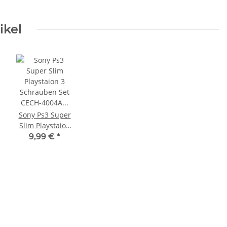
ikel
Sony Ps3 Super
Slim Playstaion
3 Schrauben Set
9,99 €
*
CECH-4004A /
4003A