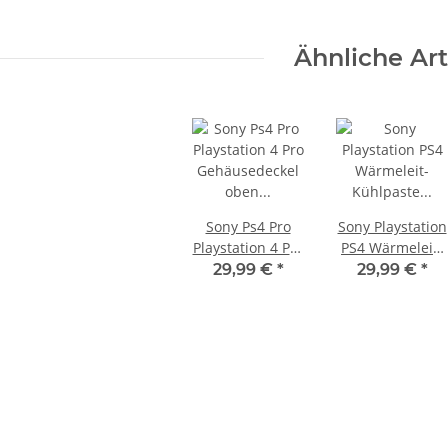
Ähnliche Art
Sony Ps4 Pro
Sony Playstation
Playstation 4 Pro
PS4 Wärmeleit-
Gehäusedeckel
Kühlpaste
29,99 €
*
29,99 €
*
oben & unten
erneuern
CUH-7116B
Cooling Stufe 2 -
k ohne
KEM 450AAA Laufwerk ohne
CUH-7216B
Reparatur
 3 PS3
Laser für Sony Playstation 3 PS3
Slim gebraucht
14,99 €
*