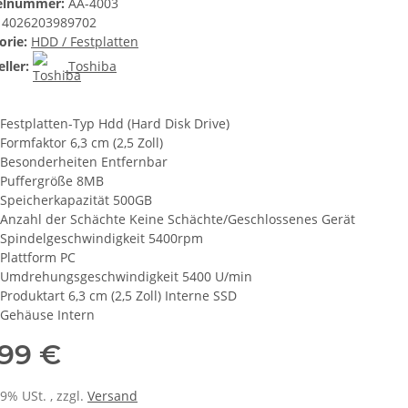
kelnummer:
AA-4003
4026203989702
orie:
HDD / Festplatten
ller:
Toshiba
Festplatten-Typ Hdd (Hard Disk Drive)
Formfaktor 6,3 cm (2,5 Zoll)
Besonderheiten Entfernbar
Puffergröße 8MB
Speicherkapazität 500GB
Anzahl der Schächte Keine Schächte/Geschlossenes Gerät
Spindelgeschwindigkeit 5400rpm
Plattform PC
Umdrehungsgeschwindigkeit 5400 U/min
Produktart 6,3 cm (2,5 Zoll) Interne SSD
Gehäuse Intern
,99 €
19% USt. , zzgl.
Versand