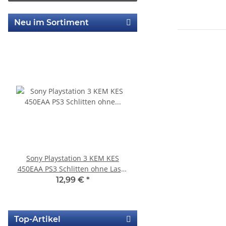
Neu im Sortiment
Sony Playstation 3 KEM KES
KEM 450DAA Laufwer
450EAA PS3 Schlitten ohne Laser
Laser für Sony Playstation
Blu-Ray Laufwerk 320
Slim
12,99 €
*
14,99 €
*
Top-Artikel