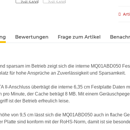
Art
terkarten anzeigen
ung
Bewertungen
Frage zum Artikel
Benachr
und sparsam im Betrieb zeigt sich die interne MQ01ABD050 Fes
latz für hohe Ansprüche an Zuverlässigkeit und Sparsamkeit.
A II-Anschluss überträgt die interne 6,35 cm Festplatte Daten mi
pro Minute, der Cache beträgt 8 MB. Mit einem Geräuschpegel 
riff ist der Betrieb erfreulich leise.
uhöhe von 9,5 cm lässt sich die MQ01ABD050 auch in flache G
er Platte sind konform mit der RoHS-Norm, damit ist sie besond