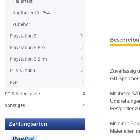
Halleffekt
Kopfhörer für Ps4
Zubehör
Playstation 5
weitere Regis
Beschreib
Playstation 5 Pro
Playstation 5 Slim
Ps Vita 2000
Zuverlässig 
GB Speicherp
PSP
PC & Videospiele
Mit ihrem SAT
Umdrehungen 
Sonstiges
Festplattenzug
Zahlungsarten
Mit einer Ba
Materialien d