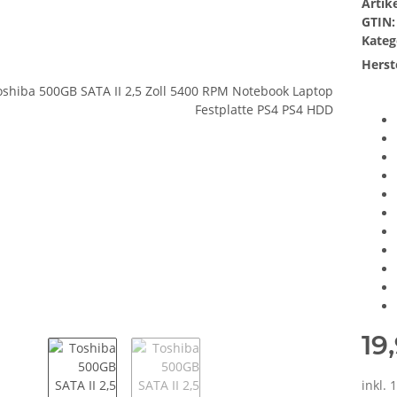
Arti
GTIN:
Kateg
Herste
19
inkl. 