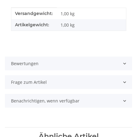
Produkteigenschaft
Wert
Versandgewicht:
1,00 kg
Artikelgewicht:
1,00
kg
Bewertungen
Frage zum Artikel
Benachrichtigen, wenn verfügbar
Ähnliche Artikel