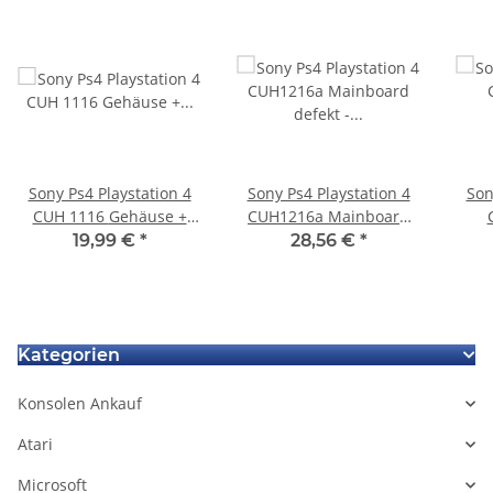
Sony Ps4 Playstation 4
Sony Ps4 Playstation 4
Son
CUH 1116 Gehäuse +
CUH1216a Mainboard
Mittelteil weiss
defekt - CE-34878-0
Geh
19,99 €
*
28,56 €
*
gebraucht
Kategorien
Konsolen Ankauf
Atari
Microsoft