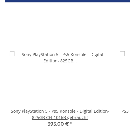
Sony PlayStation 5 - Ps5 Konsole - Digital Edition-
PS3 Pl
825GB CFI-1016B gebraucht
fü
395,00 €
*