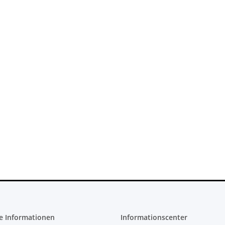
teil für
SONY PlayStation 4™ PS4 Slim
Original Micr
ontroller
FW 5.05 - 500GB CUH-2016A
Netzteil 220
10.83A
279,99 €
*
36
e Informationen
Informationscenter