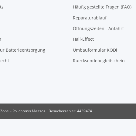
tz
Häufig gestellte Fragen (FAQ)
Reparaturablauf
Öffnungszeiten - Anfahrt
m
Hall-Effect
ur Batterieentsorgung
Umbauformular KODi
recht
Ruecksendebegleitschein
Zone – Polichronis Maltsos
Besucherzähler: 4439474