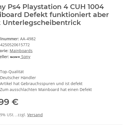
y Ps4 Playstation 4 CUH 1004
board Defekt funktioniert aber
 Unterlegscheibentrick
elnummer:
AA-4982
4250520615772
orie:
Mainboards
ller:
Sony
Top-Qualität
Deutscher Händler
Artikel hat Gebrauchsspuren und ist defekt
Zum ausschlachten Mainboard hat einen Defekt
,99 €
19% USt. , zzgl.
Versand