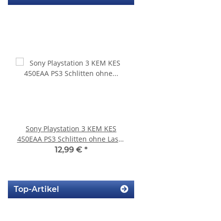
Sony Playstation 3 KEM KES
KEM 450AAA Laufwerk 
450EAA PS3 Schlitten ohne Laser
Sony Playstation 3 PS3 Slim
Blu-Ray Laufwerk 320
gebraucht
12,99 €
*
10,99 €
*
Top-Artikel