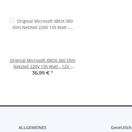
Original Microsoft XBOX 360 Slim
Trigger Buttons Ersatz
Netzteil 220V 135 Watt - 12V -
Xbox One Elite Game C
10.83A * gebraucht
Silber
36,99 €
*
10,99 €
*
ALLGEMEINES
Gesetzlich