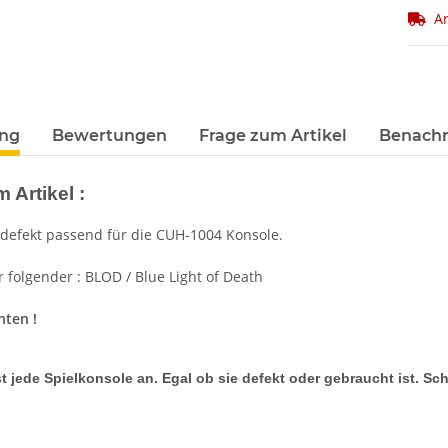
Ar
ung
Bewertungen
Frage zum Artikel
Benachr
 Artikel :
defekt passend für die CUH-1004 Konsole.
 folgender : BLOD / Blue Light of Death
hten !
t jede Spielkonsole an. Egal ob sie defekt oder gebraucht ist. Sc