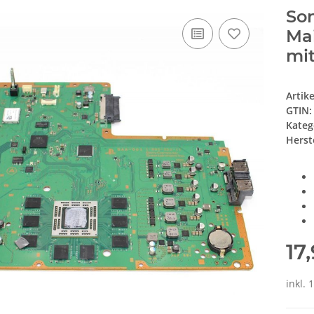
Son
Mai
mit
Artik
GTIN:
Kateg
Herste
17
inkl. 