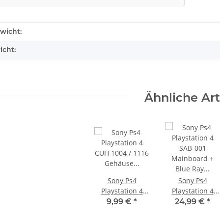
enschaft
wicht:
icht:
Ähnliche Art
Sony Ps4
Sony Ps4
Playstation 4
Playstation 4
CUH 1004 / 1116
SAB-001
9,99 €
*
24,99 €
*
Gehäuse
Mainboard +