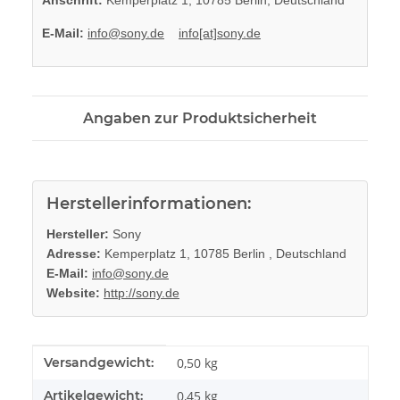
E-Mail:
info@sony.de
info[at]sony.de
Angaben zur Produktsicherheit
Herstellerinformationen:
Hersteller:
Sony
Adresse:
Kemperplatz 1, 10785 Berlin , Deutschland
E-Mail:
info@sony.de
Website:
http://sony.de
Produkteigenschaft
Wert
Versandgewicht:
0,50 kg
Artikelgewicht:
0,45
kg