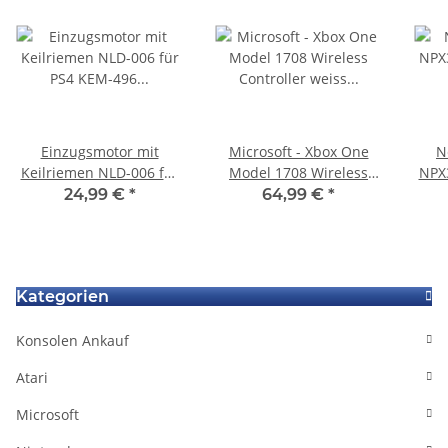
Einzugsmotor mit
Microsoft - Xbox One
N
Keilriemen NLD-006 für
Model 1708 Wireless
NPX
PS4 KEM-496 PRo
Controller weiss
# 
24,99 €
*
64,99 €
*
CUH7216B Playstation4
(geeignet für Windows)
PS
Laufwerk
Kategorien
Konsolen Ankauf
Atari
Microsoft