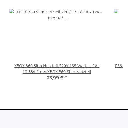
XBOX 360 Slim Netzteil 220V 135 Watt - 12V -
PS3 Pl
10.83A * neuXBOX 360 Slim Netzteil
fü
23,99 €
*