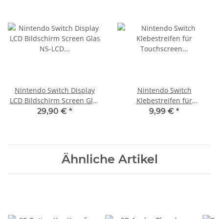
Nintendo Switch Display
Nintendo Switch
LCD Bildschirm Screen Glas
Klebestreifen für
NS-LCD 720p
Touchscreen Scheibe
29,90 €
*
9,99 €
*
Ersatzglas Digitizer
Ähnliche Artikel