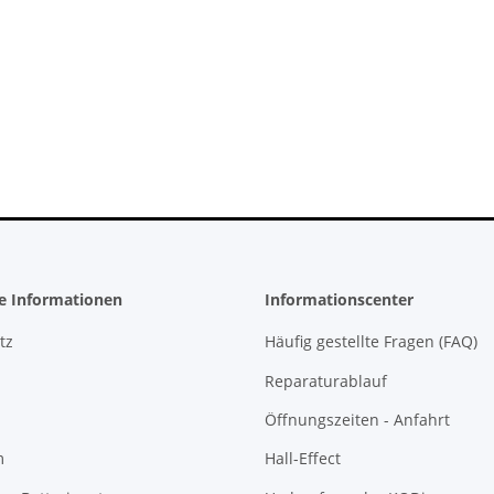
 Konsole -
PS3 Playstation 3 Laufwerk
 - 825GB
Flachband Flex Kabel für KES
cht
KEM 450DAA 450EAA Laser Slim
4,79 €
*
he Informationen
Informationscenter
tz
Häufig gestellte Fragen (FAQ)
Reparaturablauf
Öffnungszeiten - Anfahrt
m
Hall-Effect