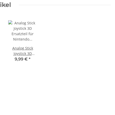
ikel
Analog Stick
Joystick 3D
Ersatzteil für
9,99 €
*
Nintendo Switch
Joy-Con
Controller