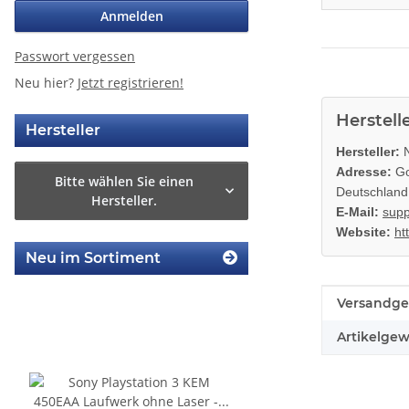
Anmelden
Passwort vergessen
Neu hier?
Jetzt registrieren!
Herstell
Hersteller
Hersteller:
N
Adresse:
Go
Bitte wählen Sie einen
Deutschland
Hersteller.
E-Mail:
supp
Website:
ht
Neu im Sortiment
Produkteig
Wert
Versandge
Artikelgew