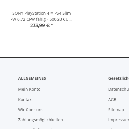
SONY PlayStation 4™ PS4 Slim
Sony PlayStation 5 - Ps5
FW 6.72 CFW fähig - 500GB CUH-
BlueRay Drive Edition
2016A
CFI-1216A gebrau
233,99 €
*
388,99 €
*
ALLGEMEINES
Gesetzlic
Mein Konto
Datenschu
Kontakt
AGB
Wir über uns
Sitemap
Zahlungsmöglichkeiten
Impressu