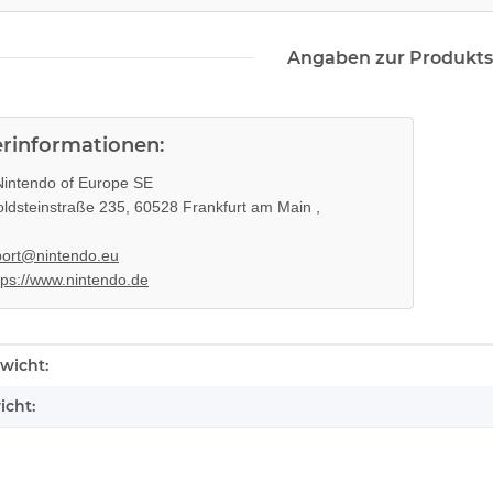
Angaben zur Produkts
erinformationen:
intendo of Europe SE
ldsteinstraße 235, 60528 Frankfurt am Main ,
ort@nintendo.eu
tps://www.nintendo.de
enschaft
wicht:
icht: