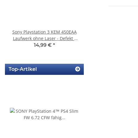
Sony Playstation 3 KEM 450EAA
KEM 450AAA Laufwer
Laufwerk ohne Laser - Defekt -
Laser für Sony Playstation
Eratzteilspender
Slim gebrauch
14,99 €
*
14,99 €
*
Top-Artikel