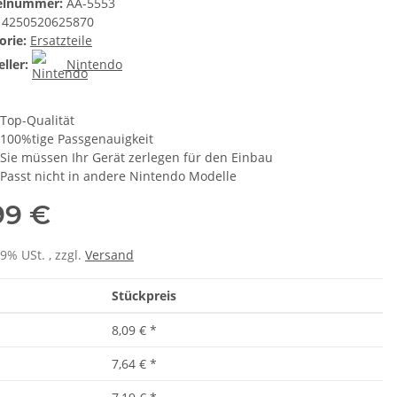
kelnummer:
AA-5553
4250520625870
orie:
Ersatzteile
ller:
Nintendo
Top-Qualität
100%tige Passgenauigkeit
Sie müssen Ihr Gerät zerlegen für den Einbau
Passt nicht in andere Nintendo Modelle
99 €
19% USt. , zzgl.
Versand
Stückpreis
8,09 €
*
7,64 €
*