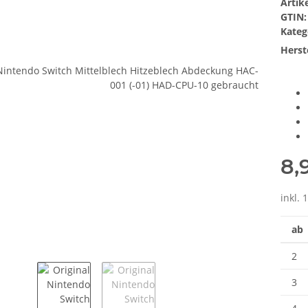
Arti
GTIN:
Kateg
Herste
8,
inkl. 
ab
2
3