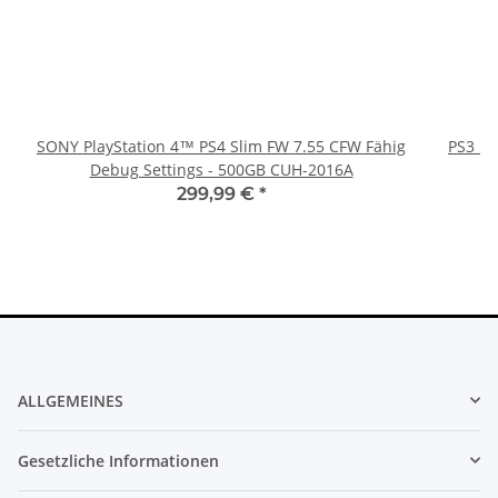
SONY PlayStation 4™ PS4 Slim FW 7.55 CFW Fähig
PS3 Pl
Debug Settings - 500GB CUH-2016A
fü
299,99 €
*
ALLGEMEINES
Gesetzliche Informationen