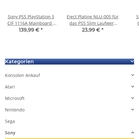
Sony PS5 PlayStation 5
Eject Platine NLU-005 für
S
CIF 1116A Mainboard /
das PS5 Slim Laufwerk
Motherboard EDM-020
CFI-ZDD1 EDM-040
Hal
139,99 €
*
23,99 €
*
Defekt - PSN Bann
Plat
020 
Kategorien
Konsolen Ankauf
Atari
Microsoft
Nintendo
Sega
Sony