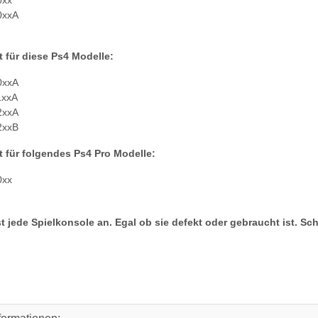
0xxA
t für diese Ps4 Modelle:
0xxA
1xxA
2xxA
2xxB
t für folgendes Ps4 Pro Modelle:
0xx
PS4 Slim
Sony PlayStation 5 - Ps5 Konsole -
H-2016A
Digital Edition- 825GB CFI-1016B
gebraucht
395,00 €
*
t jede Spielkonsole an. Egal ob sie defekt oder gebraucht ist. Sc