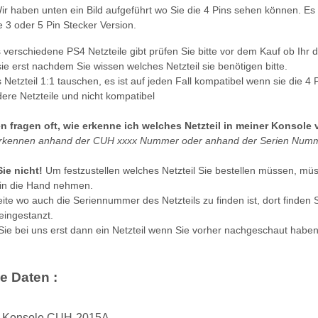
Wir haben unten ein Bild aufgeführt wo Sie die 4 Pins sehen können. Es 
 3 oder 5 Pin Stecker Version.
 verschiedene PS4 Netzteile gibt prüfen Sie bitte vor dem Kauf ob Ihr 
ie erst nachdem Sie wissen welches Netzteil sie benötigen bitte.
 Netzteil 1:1 tauschen, es ist auf jeden Fall kompatibel wenn sie die
dere Netzteile und nicht kompatibel
 fragen oft, wie erkenne ich welches Netzteil in meiner Konsole 
erkennen anhand der CUH xxxx Nummer oder anhand der Serien Numm
ie nicht!
Um festzustellen welches Netzteil Sie bestellen müssen, müss
in die Hand nehmen.
ite wo auch die Seriennummer des Netzteils zu finden ist, dort finden 
ingestanzt.
 Sie bei uns erst dann ein Netzteil wenn Sie vorher nachgeschaut haben
e Daten :
m Konsole CUH-2015A