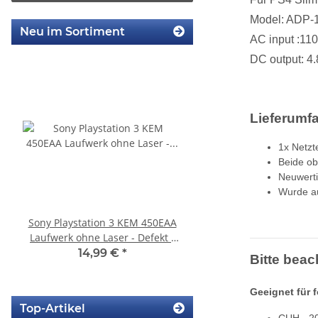
Model: ADP-1
Neu im Sortiment
AC input :11
DC output: 
Lieferumf
1x Netzt
Beide ob
Neuwerti
Wurde au
Sony Playstation 3 KEM 450EAA
KEM 450AAA Laufwer
Laufwerk ohne Laser - Defekt -
Laser für Sony Playstation
Eratzteilspender
Slim gebrauch
14,99 €
*
14,99 €
*
Bitte beac
Geeignet für 
Top-Artikel
CUH - 2