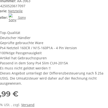
elnummer:
AA-3963
4250520617097
orie:
Netzteile
ller:
Sony
Top-Qualität
Deutscher Händler
Geprüfte gebrauchte Ware
Ps4 Netzteil 160CR / N15-160P1A - 4 Pin Version
100%tige Passgenauigkeit
Artikel hat Gebrauchsspuren
Passend in dem Sony Ps4 Slim CUH-2015A
Es muss nicht gelötet werden !!
Dieses Angebot unterliegt der Differenzbesteuerung nach § 25a
UStG. Die Umsatzsteuer wird daher auf der Rechnung nicht
ausgewiesen.
,99 €
0% USt. , zzgl.
Versand