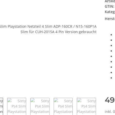
Artik
GTIN:
Kateg
Herste
49
inkl. 