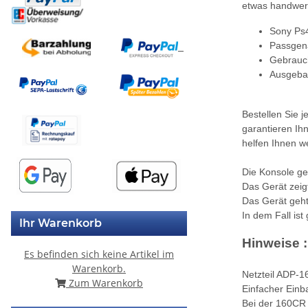
etwas handwerk
Sony Ps4
Passgena
Gebrauch
Ausgebau
Bestellen Sie 
garantieren Ih
helfen Ihnen we
Die Konsole ge
Das Gerät zeig
Das Gerät geht
In dem Fall ist 
Ihr Warenkorb
Hinweise :
Es befinden sich keine Artikel im
Warenkorb.
Netzteil ADP-16
Zum Warenkorb
Einfacher Einb
Bei der 160CR V