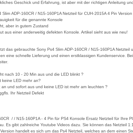
liches Geschick und Erfahrung, ist aber mit der richtigen Anleitung 
 Slim ADP-160CR / N15-160P1A Netzteil für CUH-2015A 4 Pin Version
uigkeit für die genannte Konsole
t, aber in gutem Zustand
t aus einer anderweitig defekten Konsole. Artikel sieht aus wie neu!
jetzt das gebrauchte Sony Ps4 Slim ADP-160CR / N15-160P1A Netzteil und
nen eine schnelle Lieferung und einen erstklassigen Kundenservice. B
iter.
ht nach 10 - 20 Min aus und die LED blinkt ?
t keine LED mehr an?
 an und sofort aus und keine LED ist mehr am leuchten ?
ggfls. Ihr Netzteil Defekt
0CR / / N15-160P1A - 4 Pin für PS4 Konsole Ersatz Netzteil für Ihre Pl
au. Es gibt zahlreiche Youtube Videos dazu. Sie können das Netzteil 1
ersion handelt es sich um das Ps4 Netzteil, welches an dem einen Steck