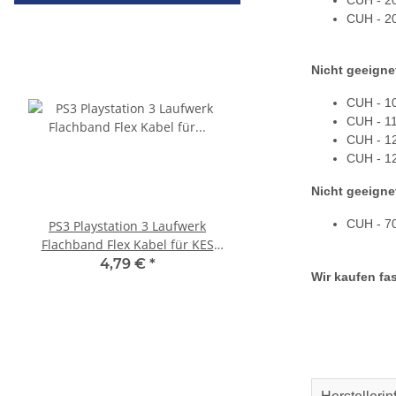
CUH - 2
Nicht geeigne
CUH - 1
CUH - 1
CUH - 1
CUH - 1
Nicht geeigne
CUH - 7
PS3 Playstation 3 Laufwerk
SONY PlayStation 4™ 
Flachband Flex Kabel für KES
FW 5.05 - 500GB CU
KEM 450DAA 450EAA Laser Slim
4,79 €
*
279,99 €
*
Wir kaufen fas