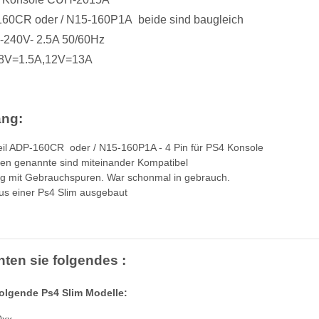
60CR oder / N15-160P1A beide sind baugleich
0-240V- 2.5A 50/60Hz
4.8V=1.5A,12V=13A
ang:
eil ADP-160CR oder / N15-160P1A - 4 Pin für PS4 Konsole
en genannte sind miteinander Kompatibel
g mit Gebrauchspuren. War schonmal in gebrauch.
s einer Ps4 Slim ausgebaut
k ohne
SONY PS3 Slim Netzteil APS250
 3 PS3
internes Netzteil 220V gebraucht
t
29,99 €
*
hten sie folgendes :
folgende Ps4 Slim Modelle:
0xx