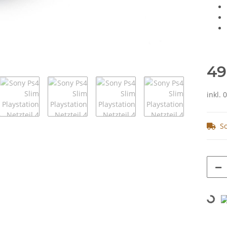
49
inkl. 
So
Loadi