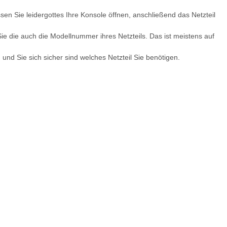
en Sie leidergottes Ihre Konsole öffnen, anschließend das Netzteil
Sie die auch die Modellnummer ihres Netzteils. Das ist meistens auf
 und Sie sich sicher sind welches Netzteil Sie benötigen.
tion 3 KEM 450EAA
SONY PS3 Slim Netzteil APS250
S
e Laser - Defekt -
internes Netzteil 220V gebraucht
450
teilspender
B
,99 €
*
29,99 €
*