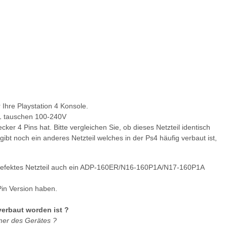
Ihre Playstation 4 Konsole.
:1 tauschen 100-240V
er 4 Pins hat. Bitte vergleichen Sie, ob dieses Netzteil identisch
gibt noch ein anderes Netzteil welches in der Ps4 häufig verbaut ist,
hr defektes Netzteil auch ein ADP-160ER/N16-160P1A/N17-160P1A
Pin Version haben.
verbaut worden ist ?
er des Gerätes ?