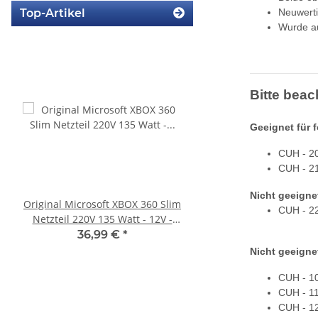
Neuwerti
Top-Artikel
Wurde au
Bitte beac
Geeignet für 
CUH - 2
CUH - 2
Nicht geeigne
Original Microsoft XBOX 360 Slim
SONY PlayStation 4™ 
CUH - 2
Netzteil 220V 135 Watt - 12V -
FW 7.55 CFW Fähig
10.83A * gebraucht
Settings - 500GB CU
36,99 €
*
299,99 €
*
Nicht geeigne
CUH - 1
CUH - 1
CUH - 1