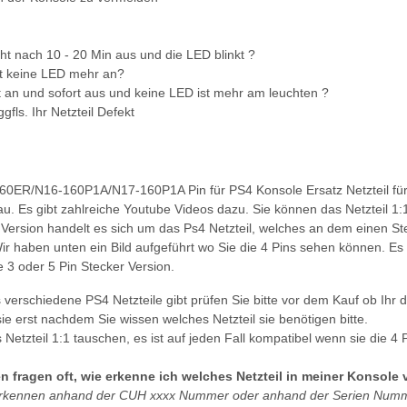
ht nach 10 - 20 Min aus und die LED blinkt ?
t keine LED mehr an?
 an und sofort aus und keine LED ist mehr am leuchten ?
ggfls. Ihr Netzteil Defekt
60ER/N16-160P1A/N17-160P1A Pin für PS4 Konsole Ersatz Netzteil für 
au. Es gibt zahlreiche Youtube Videos dazu. Sie können das Netzteil 1
ersion handelt es sich um das Ps4 Netzteil, welches an dem einen Steck
Wir haben unten ein Bild aufgeführt wo Sie die 4 Pins sehen können. Es 
 3 oder 5 Pin Stecker Version.
 verschiedene PS4 Netzteile gibt prüfen Sie bitte vor dem Kauf ob I
ie erst nachdem Sie wissen welches Netzteil sie benötigen bitte.
Netzteil 1:1 tauschen, es ist auf jeden Fall kompatibel wenn sie die 4 
 fragen oft, wie erkenne ich welches Netzteil in meiner Konsole 
erkennen anhand der CUH xxxx Nummer oder anhand der Serien Numm