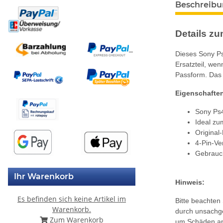
Beschreib
Details zum
Dieses Sony Ps
Ersatzteil, wen
Passform. Das 
Eigenschafte
Sony Ps4
Ideal zu
Original-
4-Pin-Ve
Gebrauch
Ihr Warenkorb
Hinweis:
Es befinden sich keine Artikel im
Bitte beachten
Warenkorb.
durch unsachge
Zum Warenkorb
um Schäden an