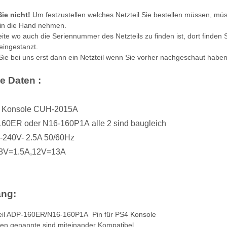
ie nicht!
Um festzustellen welches Netzteil Sie bestellen müssen, müss
in die Hand nehmen.
ite wo auch die Seriennummer des Netzteils zu finden ist, dort finden 
ingestanzt.
 Sie bei uns erst dann ein Netzteil wenn Sie vorher nachgeschaut haben
e Daten :
m Konsole CUH-2015A
60ER oder N16-160P1A alle 2 sind baugleich
0-240V- 2.5A 50/60Hz
4.8V=1.5A,12V=13A
l APS250
Sony Playstation 3 KEM KES
Sony Playsta
 gebraucht
450EAA PS3 Laser mit Schlitten
Laufwerk ohn
ang:
Blu-Ray Laufwerk gebraucht
Eratz
32,99 €
*
14
eil ADP-160ER/N16-160P1A Pin für PS4 Konsole
en genannte sind miteinander Kompatibel