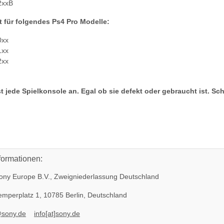
2xxB
t für folgendes Ps4 Pro Modelle:
0xx
1xx
2xx
t jede Spielkonsole an. Egal ob sie defekt oder gebraucht ist. Sc
formationen:
ny Europe B.V., Zweigniederlassung Deutschland
mperplatz 1, 10785 Berlin, Deutschland
@sony.de
info[at]sony.de