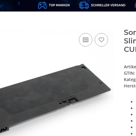
Son
Sli
CUH
Artik
GTIN:
Kateg
Herste