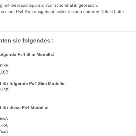
g mit Gebrauchspuren. War schonmal in gebrauch.
s einer Ps4 Slim ausgebaut, welche einen anderen Defekt hatte.
hten sie folgendes :
folgende Ps4 Slim Modelle:
016B
116B
t für folgende Ps4 Slim Modelle:
PS4 Slim
XBOX 360 Slim Netzteil 220V 135
Original Micr
216B
 Debug
Watt - 12V - 10.83A * neuXBOX
Netzteil 220
H-2016A
360 Slim Netzteil
10.83A
23,99 €
*
36
t für diese Ps4 Modelle:
0xxA
1xxA
2xxA