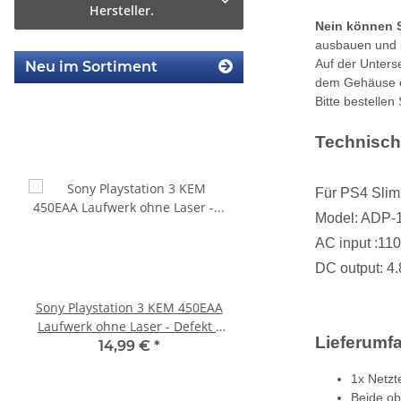
Hersteller.
Nein können S
ausbauen und 
Auf der Unterse
Neu im Sortiment
dem Gehäuse e
Bitte bestellen
Technisch
Für PS4 Sli
Model: ADP-1
AC input :11
DC output: 
Sony Playstation 3 KEM 450EAA
SONY PS3 Slim Netztei
Laufwerk ohne Laser - Defekt -
internes Netzteil 220V
Lieferumf
Eratzteilspender
14,99 €
*
29,99 €
*
1x Netzt
Beide ob