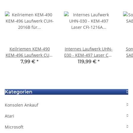
Keilriemen KEM-490
Internes Laufwerk UHN-
Son
KEM-496 Laufwerk CUH-
030 - KEM-497 Laser CFI-
SAB
2016B für Playstation 4
1216A für Sony
Bl
7,99 €
*
119,99 €
*
Ps4 Slim
Playstation 5 Ps5
De
Kategorien
Konsolen Ankauf
Atari
Microsoft