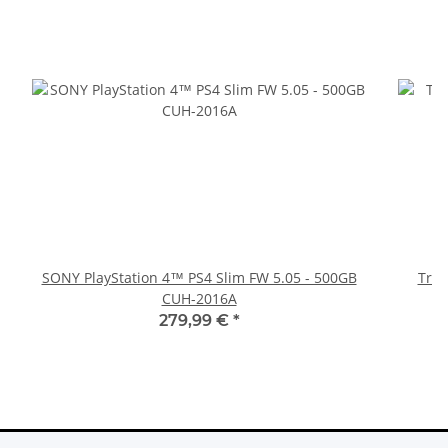
SONY PlayStation 4™ PS4 Slim FW 5.05 - 500GB
Trig
CUH-2016A
279,99 €
*