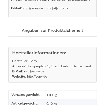
E-Mail:
info@sony.de
info[at]sony.de
Angaben zur Produktsicherheit
Herstellerinformationen:
Hersteller:
Sony
Adresse:
Kemperplatz 1, 10785 Berlin , Deutschland
E-Mail:
info@sony.de
Website:
http://sony.de
Produkteigenschaft
Wert
Versandgewicht:
1,00 kg
Artikelgewicht:
0,10
kg