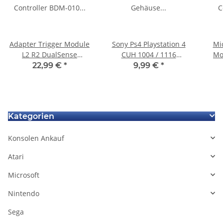
Adapter Trigger Module
Sony Ps4 Playstation 4
Mi
L2 R2 DualSense
CUH 1004 / 1116
Mo
Controller BDM-010
Gehäuse durchsichtige
22,99 €
*
9,99 €
*
Ersatzteil für Sony
Lichtleiste oben
(ge
Playstation 5 PS5
Kategorien
Konsolen Ankauf
Atari
Microsoft
Nintendo
Sega