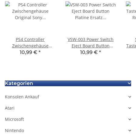
PS4 Controller
VSW-003 Power Switch
Zwischengehäuse
Eject Board Button
Tast
Original Sony Ersatzteil
Platine Ersatz für PS4
Rubb
10,99 €
*
10,99 €
*
JDM-011 gebraucht
Pro
Kategorien
Konsolen Ankauf
Atari
Microsoft
Nintendo