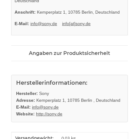
Deutschland
Anschrift:
Kemperplatz 1, 10785 Berlin, Deutschland
E-Mail:
info@sony.de
info[at]sony.de
Angaben zur Produktsicherheit
Herstellerinformationen:
Hersteller:
Sony
Adresse:
Kemperplatz 1, 10785 Berlin , Deutschland
E-Mail:
info@sony.de
Website:
http://sony.de
Produkteigenschaft
Wert
Versandgewicht:
0,03 kg