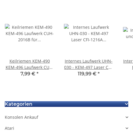
Keilriemen KEM-490
Internes Laufwerk UHN-
Inte
KEM-496 Laufwerk CUH-
030 - KEM-497 Laser CFI-
2016B für Playstation 4
1216A für Sony
Play
7,99 €
*
119,99 €
*
Ps4 Slim
Playstation 5 Ps5
CF
Kategorien
Konsolen Ankauf
Atari