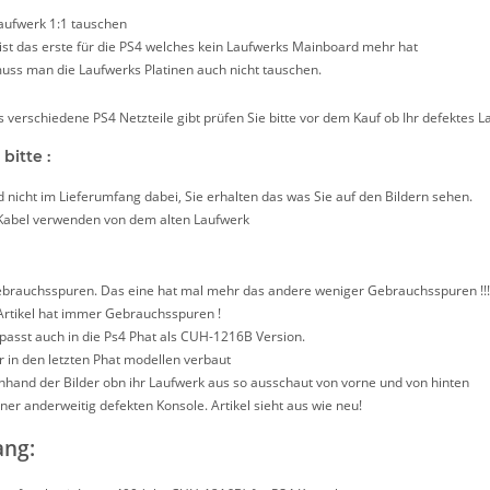
aufwerk 1:1 tauschen
ist das erste für die PS4 welches kein Laufwerks Mainboard mehr hat
muss man die Laufwerks Platinen auch nicht tauschen.
 verschiedene PS4 Netzteile gibt prüfen Sie bitte vor dem Kauf ob Ihr defektes 
bitte :
d nicht im Lieferumfang dabei, Sie erhalten das was Sie auf den Bildern sehen.
Kabel verwenden von dem alten Laufwerk
brauchsspuren. Das eine hat mal mehr das andere weniger Gebrauchsspuren !!!
Artikel hat immer Gebrauchsspuren !
passt auch in die Ps4 Phat als CUH-1216B Version.
 in den letzten Phat modellen verbaut
anhand der Bilder obn ihr Laufwerk aus so ausschaut von vorne und von hinten
er anderweitig defekten Konsole. Artikel sieht aus wie neu!
ang: