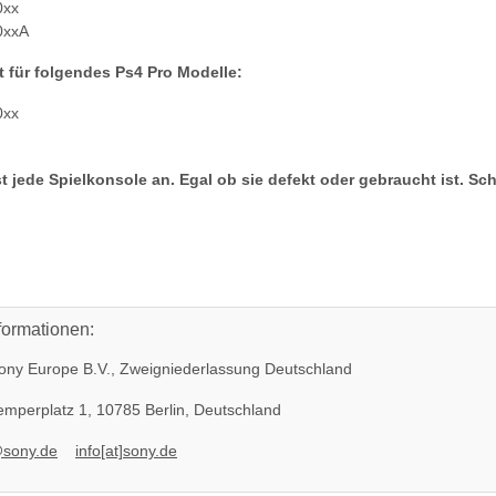
0xx
0xxA
t für folgendes Ps4 Pro Modelle:
0xx
t jede Spielkonsole an. Egal ob sie defekt oder gebraucht ist. Sc
formationen:
ny Europe B.V., Zweigniederlassung Deutschland
KEM KES
SONY PS3 Slim Netzteil APS250
KEM 450DA
Schlitten
internes Netzteil 220V gebraucht
Laser für Sony 
mperplatz 1, 10785 Berlin, Deutschland
braucht
29,99 €
*
14
@sony.de
info[at]sony.de