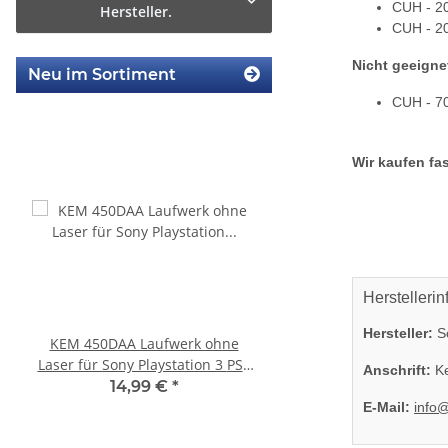
CUH - 2
Hersteller.
CUH - 2
Nicht geeigne
Neu im Sortiment
CUH - 7
Wir kaufen fas
Herstellerin
Hersteller:
So
KEM 450DAA Laufwerk ohne
Sony Playstation 3 
Laser für Sony Playstation 3 PS3
450EAA PS3 Laser mit 
Anschrift:
Ke
Slim
Blu-Ray Laufwerk ge
14,99 €
*
32,99 €
*
E-Mail:
info