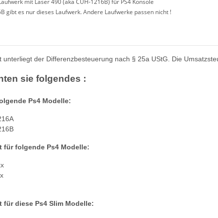
Laufwerk mit Laser 490 (aka CUH-1216B) für PS4 Konsole
B gibt es nur dieses Laufwerk. Andere Laufwerke passen nicht !
 unterliegt der Differenzbesteuerung nach § 25a UStG. Die Umsatzste
hten sie folgendes :
folgende Ps4 Modelle:
216A
216B
t für folgende Ps4 Modelle:
x
x
t für diese Ps4 Slim Modelle: