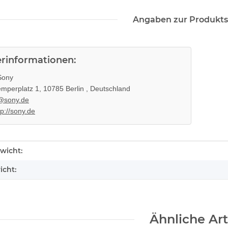
Angaben zur Produkts
erinformationen:
ony
mperplatz 1, 10785 Berlin , Deutschland
@sony.de
tp://sony.de
ufwerk
Sony PlayStation 5 - Ps5 Konsole -
SONY PlaySt
enschaft
wicht:
 für KES
BlueRay Drive Edition - 825GB
FW 5.05 - 
ser Slim
CFI-1216A gebraucht
388,99 €
*
27
icht:
Ähnliche Art