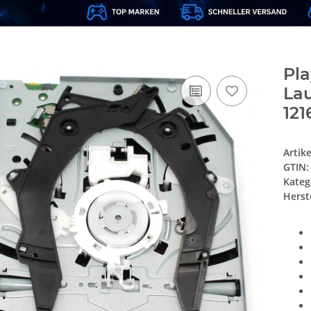
Pla
La
121
Artik
GTIN:
Kateg
Herste