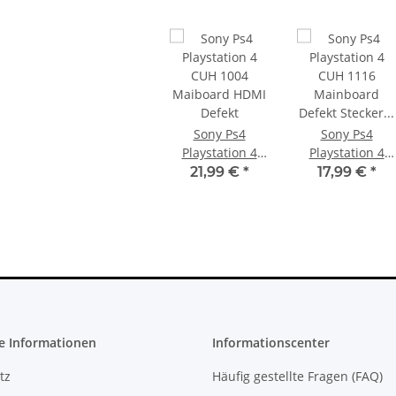
Sony Ps4
Sony Ps4
Playstation 4
Playstation 4
CUH 1004
CUH 1116
21,99 €
*
17,99 €
*
Maiboard HDMI
Mainboard
Defekt
Defekt Stecker
am Mainboard
abgerissen
e Informationen
Informationscenter
tz
Häufig gestellte Fragen (FAQ)