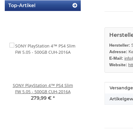
Top-Artikel
Herstell
Hersteller:
S
Adresse:
Ke
E-Mail:
info
Website:
ht
SONY PlayStation 4™ PS4 Slim
PS3 Playstation 3 La
Produkteig
Wert
Versandge
FW 5.05 - 500GB CUH-2016A
Flachband Flex Kabel
KEM 450DAA 450EAA La
279,99 €
*
4,79 €
*
Artikelgew