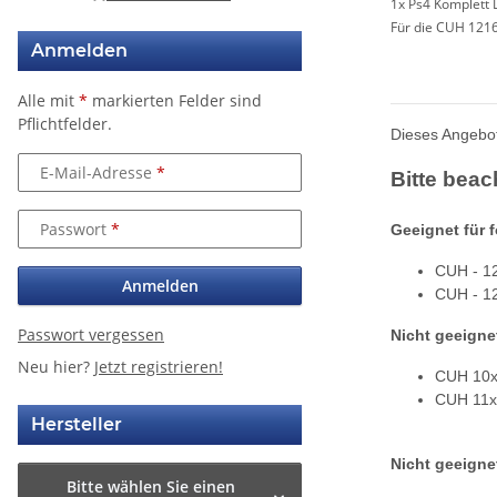
1x Ps4 Komplett 
Für die CUH 1216
Anmelden
Alle mit
*
markierten Felder sind
Pflichtfelder.
Dieses Angebot
E-Mail-Adresse
Bitte beac
Passwort
Geeignet für 
CUH - 1
Anmelden
CUH - 1
Passwort vergessen
Nicht geeigne
Neu hier?
Jetzt registrieren!
CUH 10x
CUH 11x
Hersteller
Nicht geeigne
Bitte wählen Sie einen