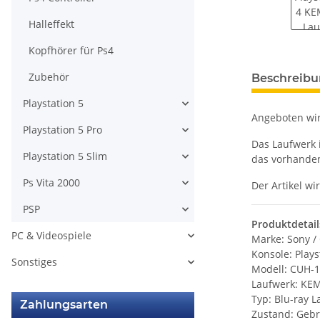
Halleffekt
Kopfhörer für Ps4
weitere Regis
Zubehör
Beschreib
Playstation 5
Angeboten wir
Playstation 5 Pro
Das Laufwerk i
Playstation 5 Slim
das vorhande
Ps Vita 2000
Der Artikel w
PSP
Produktdetail
PC & Videospiele
Marke: Sony 
Konsole: Plays
Sonstiges
Modell: CUH-1
Laufwerk: KE
Typ: Blu-ray L
Zahlungsarten
Zustand: Geb