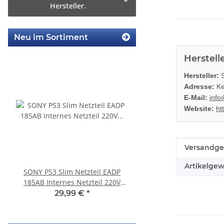
Hersteller.
Neu im Sortiment
Herstell
Hersteller:
S
Adresse:
Ke
E-Mail:
info
Website:
ht
Produkteig
Wert
Versandge
Artikelgew
SONY PS3 Slim Netzteil EADP
KEM 450DAA Laufwer
185AB Internes Netzteil 220V
Laser für Sony Playstation
gerbaucht
Slim
29,99 €
*
14,99 €
*