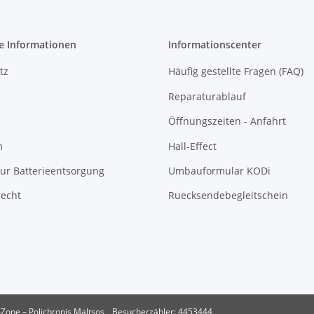
e Informationen
Informationscenter
tz
Häufig gestellte Fragen (FAQ)
Reparaturablauf
Öffnungszeiten - Anfahrt
m
Hall-Effect
ur Batterieentsorgung
Umbauformular KODi
recht
Ruecksendebegleitschein
Zone – Polichronis Maltsos
Besucherzähler: 4453444