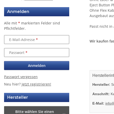
Eject Button P
Ohne Flex Kab
Anmelden
Ausgebaut aus 
Alle mit
*
markierten Felder sind
Passt nicht i
Pflichtfelder.
E-Mail-Adresse
Wir kaufen fas
Passwort
Anmelden
Herstellerin
Passwort vergessen
Neu hier?
Jetzt registrieren!
Hersteller:
So
Anschrift:
Ke
Hersteller
E-Mail:
info
Bitte wählen Sie einen