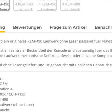
terkarten anzeigen
ung
Bewertungen
Frage zum Artikel
Benachr
d ein originales KEM-490 Laufwerk ohne Laser passend fuer Plays
st ein zentraler Bestandteil der Konsole und zustaendig fuer das Ei
ne Laufwerk mechanische Defekte aufweist oder einzelne Kompon
ird ohne Laser geliefert und ist gebraucht mit ueblichen Gebrauch
s:
/ OEM
tation 4
0xx / CUH-11xx
M-490
aufwerk (ohne Laser)
raucht