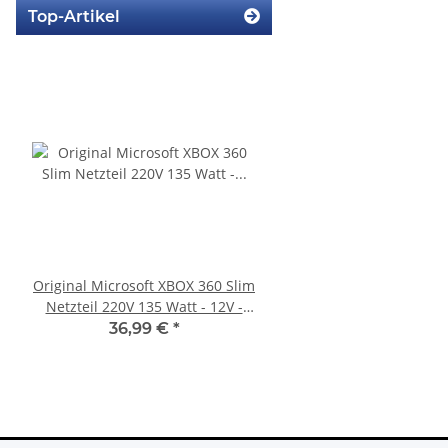
Top-Artikel
Original Microsoft XBOX 360 Slim
SONY PlayStation 4™ 
Netzteil 220V 135 Watt - 12V -
FW 7.55 CFW Fähig
10.83A * gebraucht
Settings - 500GB CU
36,99 €
*
299,99 €
*