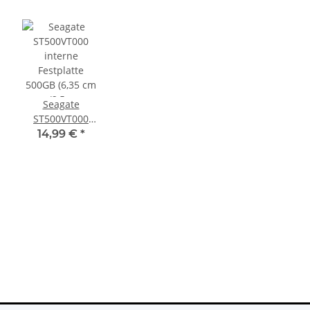
Seagate
ST500VT000
interne
14,99 €
*
Festplatte
500GB (6,35 cm
(2,5 Zoll),
5400rpm, SATA)
schwarz