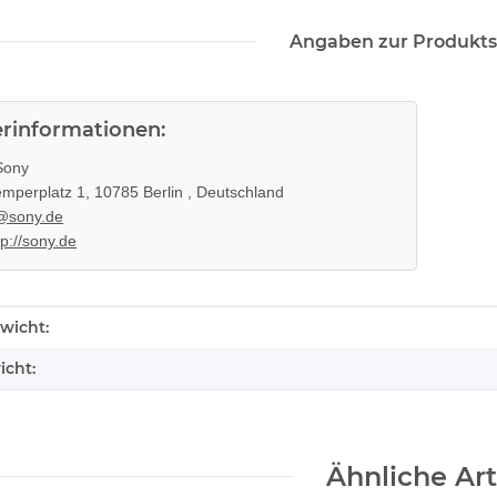
Angaben zur Produkts
erinformationen:
ony
mperplatz 1, 10785 Berlin , Deutschland
@sony.de
tp://sony.de
enschaft
wicht:
icht:
k ohne
SONY PS3 Slim Netzteil APS250
 3 PS3
internes Netzteil 220V gebraucht
29,99 €
*
Ähnliche Art