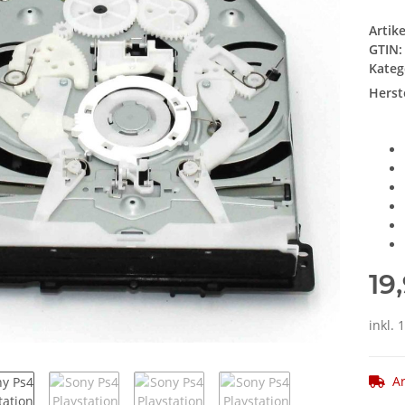
Artik
GTIN:
Kateg
Herste
19
inkl. 
Ar