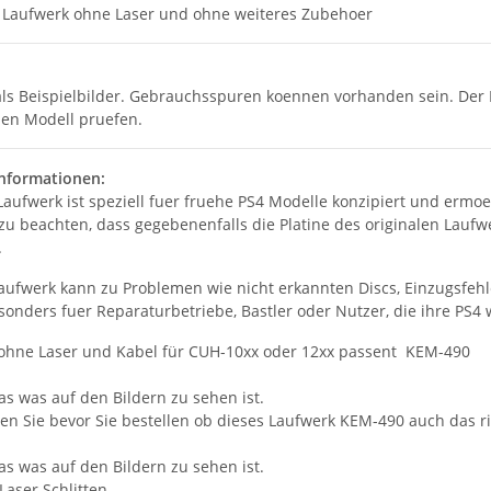
 Laufwerk ohne Laser und ohne weiteres Zubehoer
ls Beispielbilder. Gebrauchsspuren koennen vorhanden sein. Der La
en Modell pruefen.
Informationen:
aufwerk ist speziell fuer fruehe PS4 Modelle konzipiert und ermoe
 zu beachten, dass gegebenenfalls die Platine des originalen La
.
Laufwerk kann zu Problemen wie nicht erkannten Discs, Einzugsfehl
esonders fuer Reparaturbetriebe, Bastler oder Nutzer, die ihre PS
ohne Laser und Kabel für CUH-10xx oder 12xx passent KEM-490
as was auf den Bildern zu sehen ist.
hen Sie bevor Sie bestellen ob dieses Laufwerk KEM-490 auch das ric
as was auf den Bildern zu sehen ist.
Laser Schlitten