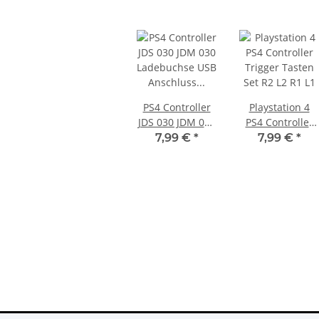
PS4 Controller
Playstation 4
JDS 030 JDM 030
PS4 Controller
Ladebuchse USB
Trigger Tasten
7,99 €
*
7,99 €
*
Anschluss
Set R2 L2 R1 L1
Platine Charger
Board
PS4 Slim
XBOX 360 Slim Netzteil 220V 135
 Debug
Watt - 12V - 10.83A * neuXBOX
H-2016A
360 Slim Netzteil
23,99 €
*