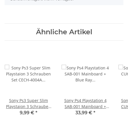
Ähnliche Artikel
Sony Ps3 Super Slim
Sony Ps4 Playstation 4
Son
Playstaion 3 Schrauben
SAB-001 Mainboard +
CU
Set CECH-4004A / 4003A
Blue Ray Mainboard
de
9,99 €
*
33,99 €
*
Defekt - SU-30631-3