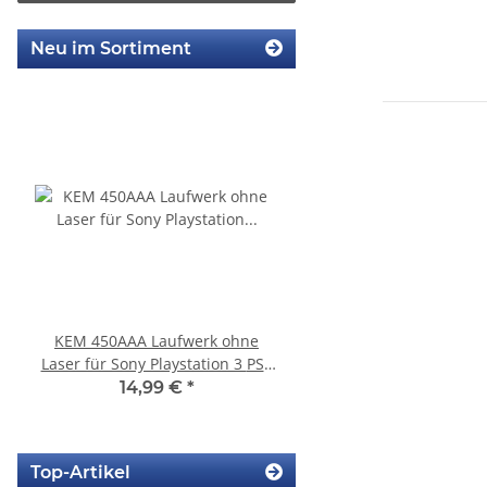
Neu im Sortiment
KEM 450AAA Laufwerk ohne
Sony Playstation 3 
Laser für Sony Playstation 3 PS3
450EAA PS3 Laser mit 
Slim gebraucht
Blu-Ray Laufwerk ge
14,99 €
*
32,99 €
*
Top-Artikel