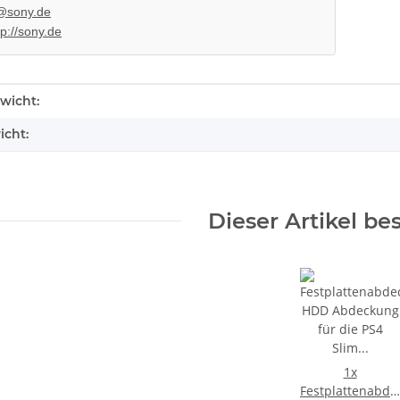
@sony.de
tp://sony.de
enschaft
wicht:
icht:
Dieser Artikel be
1x
Festplattenabde