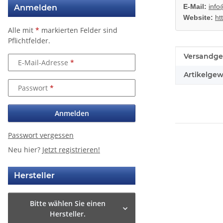
E-Mail:
info
Anmelden
Website:
ht
Alle mit
*
markierten Felder sind
Pflichtfelder.
Produkteig
Wert
Versandge
E-Mail-Adresse
Artikelgew
Passwort
Anmelden
Passwort vergessen
Neu hier?
Jetzt registrieren!
Hersteller
Bitte wählen Sie einen
Hersteller.