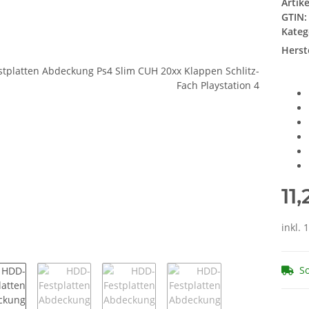
Artik
GTIN:
Kateg
Herste
11
inkl. 
So