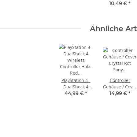
HDD Abdeckung
10,49 €
*
für die PS4 Slim
CUH 20xx
CUH21xx
Ähnliche Art
CUH22xx
PlayStation 4 -
Controller
DualShock 4
Gehäuse / Cover
Wireless
Crystal Rot Sony
44,99 €
*
14,99 €
*
KEM KES
SONY PS3 Slim Netzteil APS250
Controller,Holz-
Ersatzteil für
Schlitten
internes Netzteil 220V gebraucht
Red Dead
PS4 JDM
braucht
29,99 €
*
Redemption 2
0050/055
Optik gebraucht
gebraucht