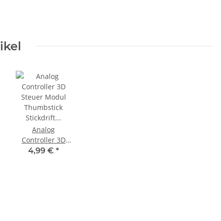
ikel
Analog
Controller 3D
Steuer Modul
4,99 €
*
Thumbstick
Stickdrift
Orange
Potentiometer
für Sony PS5