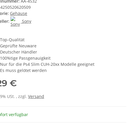
elnummer:
AA-4532
4250520620509
orie:
Gehäuse
ller:
Sony
Top-Qualität
Geprüfte Neuware
Deutscher Händler
100%tige Passgenauigkeit
Nur für die Ps4 Slim CUH-20xx Modelle geeignet
Es muss gelötet werden
,29 €
19% USt. , zzgl.
Versand
fort verfügbar