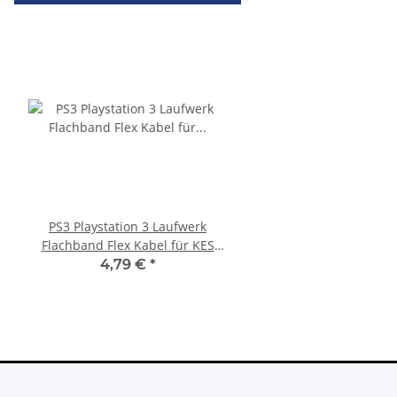
PS3 Playstation 3 Laufwerk
SONY PlayStation 4™ 
Flachband Flex Kabel für KES
FW 7.55 CFW Fähig
KEM 450DAA 450EAA Laser Slim
Settings - 500GB CU
4,79 €
*
299,99 €
*