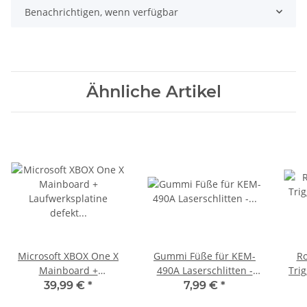
Benachrichtigen, wenn verfügbar
Ähnliche Artikel
Microsoft XBOX One X
Gummi Füße für KEM-
Ro
Mainboard +
490A Laserschlitten -
Tri
Laufwerksplatine defekt
Sony Playtstation 4 -
für 
39,99 €
*
7,99 €
*
- HDMI kein Signal
KEM-490