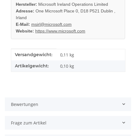
Hersteller:
Microsoft Ireland Operations Limited
Adresse:
One Microsoft Place 0, D18 P521 Dublin ,
Irland
E-Mail:
msirl@microsoft.com
Website:
https://www.microsoft.com
Produkteigenschaft
Wert
Versandgewicht:
0,11 kg
Artikelgewicht:
0,10
kg
Bewertungen
Frage zum Artikel