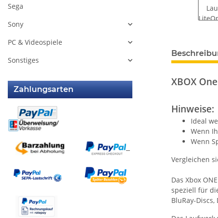
Sega
Sony
PC & Videospiele
weitere Regis
Beschreib
Sonstiges
XBOX One
Zahlungsarten
Hinweise:
Ideal w
Wenn Ih
Wenn Sp
Vergleichen si
Das Xbox ONE L
speziell für 
BluRay-Discs, 