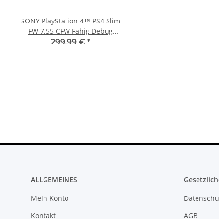
SONY PlayStation 4™ PS4 Slim
XBOX 360 Slim Netzteil
FW 7.55 CFW Fähig Debug
Watt - 12V - 10.83A *
Settings - 500GB CUH-2016A
360 Slim Netzte
299,99 €
*
23,99 €
*
ALLGEMEINES
Gesetzlich
Mein Konto
Datenschu
Kontakt
AGB