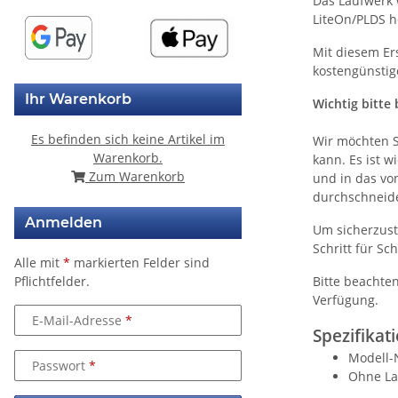
Das Laufwerk w
LiteOn/PLDS h
Mit diesem Er
kostengünstige
Ihr Warenkorb
Wichtig bitte 
Es befinden sich keine Artikel im
Wir möchten S
Warenkorb.
kann. Es ist 
Zum Warenkorb
und in das vo
durchschneide
Anmelden
Um sicherzust
Schritt für Sc
Alle mit
*
markierten Felder sind
Bitte beachten
Pflichtfelder.
Verfügung.
E-Mail-Adresse
Spezifikat
Modell-
Passwort
Ohne La