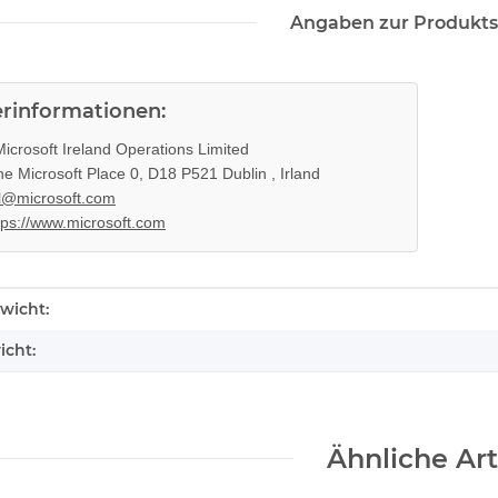
Angaben zur Produkts
erinformationen:
il EADP
SONY PS3 Slim Netzteil APS250
eil 220V
internes Netzteil 220V gebraucht
icrosoft Ireland Operations Limited
29,99 €
*
e Microsoft Place 0, D18 P521 Dublin , Irland
l@microsoft.com
tps://www.microsoft.com
enschaft
wicht:
icht:
Ähnliche Art