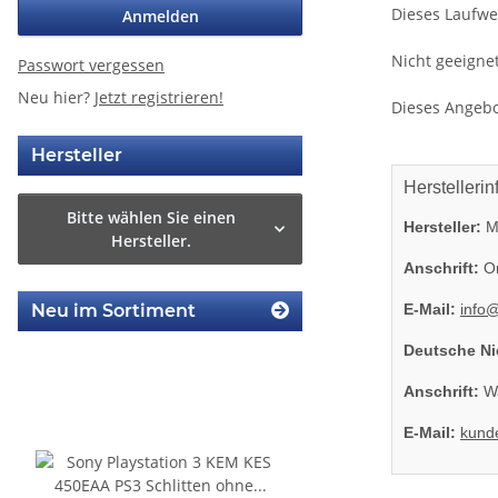
Dieses Laufwe
Anmelden
Nicht geeigne
Passwort vergessen
Neu hier?
Jetzt registrieren!
Dieses Angebo
Hersteller
Herstellerin
Bitte wählen Sie einen
Hersteller:
Mi
Hersteller.
Anschrift:
On
E-Mail:
info
Neu im Sortiment
Deutsche Ni
Anschrift:
Wa
E-Mail:
kund