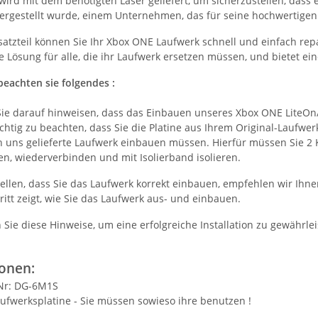
ird mit dem benötigten Laser geliefert, um sicherzustellen, dass es 
ergestellt wurde, einem Unternehmen, das für seine hochwertigen 
satzteil können Sie Ihr Xbox ONE Laufwerk schnell und einfach rep
 Lösung für alle, die ihr Laufwerk ersetzen müssen, und bietet ei
beachten sie folgendes :
ie darauf hinweisen, dass das Einbauen unseres Xbox ONE LiteOn/
wichtig zu beachten, dass Sie die Platine aus Ihrem Original-Laufw
n uns gelieferte Laufwerk einbauen müssen. Hierfür müssen Sie 2 
n, wiederverbinden und mit Isolierband isolieren.
ellen, dass Sie das Laufwerk korrekt einbauen, empfehlen wir Ihn
hritt zeigt, wie Sie das Laufwerk aus- und einbauen.
 Sie diese Hinweise, um eine erfolgreiche Installation zu gewährl
ionen:
Nr: DG-6M1S
ufwerksplatine - Sie müssen sowieso ihre benutzen !