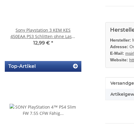
Herstell
Sony Playstation 3 KEM KES
SONY PS3 Slim Netzte
450EAA PS3 Schlitten ohne Laser
185AB Internes Netzt
Hersteller:
M
Blu-Ray Laufwerk 320
gerbaucht
12,99 €
*
29,99 €
*
Adresse:
On
E-Mail:
msir
Website:
ht
Top-Artikel
Produkteig
Wert
Versandge
Artikelgew