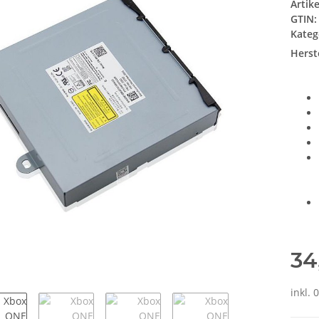
Artik
GTIN:
Kateg
Herste
34
inkl. 