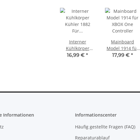
 220V 135
PS3 Playstation 3 Laufwerk
 neuXBOX
Flachband Flex Kabel für KES
il
KEM 450DAA 450EAA Laser Slim
4,79 €
*
Interner
Mainboard
Kühlkörper
Model 1914 für
Kühler 1882 Für
XBOX One
16,99 €
*
17,99 €
*
Microsoft Xbox
Controller
Series X -
e Informationen
Informationscenter
tz
Häufig gestellte Fragen (FAQ)
Reparaturablauf