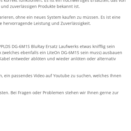
korrekt funktioniert. Es ist ein hochwertiges Ersatzteil, das von
und zuverlässigen Produkte bekannt ist.
arieren, ohne ein neues System kaufen zu müssen. Es ist eine
ne hervorragende Leistung und Zuverlässigkeit.
PLDS DG-6M1S BluRay Ersatz Laufwerks etwas knifflig sein
erk (welches ebenfalls ein LiteOn DG-6M1S sein muss) ausbauen
Kabel entweder ablöten und wieder anlöten oder alternativ
en, ein passendes Video auf Youtube zu suchen, welches Ihnen
eisten. Bei Fragen oder Problemen stehen wir Ihnen gerne zur