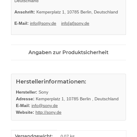
Deutschland
Anschrift:
Kemperplatz 1, 10785 Berlin, Deutschland
E-Mail:
info@sony.de
info[at]sony.de
Angaben zur Produktsicherheit
Herstellerinformationen:
Hersteller:
Sony
Adresse:
Kemperplatz 1, 10785 Berlin , Deutschland
E-Mail:
info@sony.de
Website:
http://sony.de
Produkteigenschaft
Wert
Versandgewicht:
0,07 kg