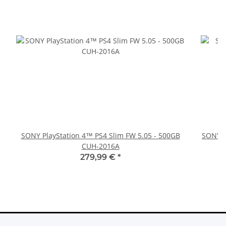
SONY PlayStation 4™ PS4 Slim FW 5.05 - 500GB
SONY P
CUH-2016A
279,99 €
*