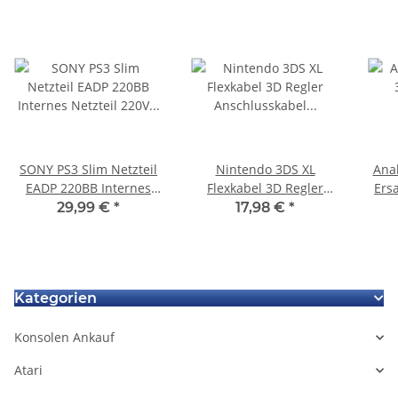
SONY PS3 Slim Netzteil
Nintendo 3DS XL
Anal
EADP 220BB Internes
Flexkabel 3D Regler
Ersa
Netzteil 220V gebraucht
Anschlusskabel für
29,99 €
*
17,98 €
*
Display & Lautsprecher
Kategorien
Konsolen Ankauf
Atari