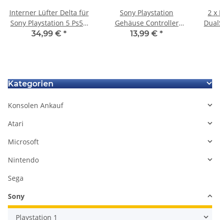
Interner Lüfter Delta für
Sony Playstation
2 x
Sony Playstation 5 Ps5 -
Gehäuse Controller
Dual
CFI-1016A - CFI-1116A
weiss V1 JDM
Co
34,99 €
*
13,99 €
*
001/011/020 Modell PS4
Ha
M
Kategorien
Konsolen Ankauf
Atari
Microsoft
Nintendo
Sega
Sony
Playstation 1