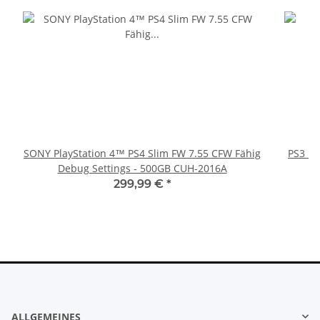
SONY PlayStation 4™ PS4 Slim FW 7.55 CFW Fähig
PS3 Pl
Debug Settings - 500GB CUH-2016A
fü
299,99 €
*
ALLGEMEINES