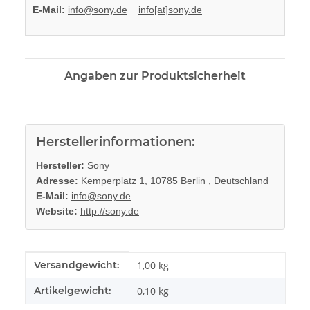
E-Mail:
info@sony.de
info[at]sony.de
Angaben zur Produktsicherheit
Herstellerinformationen:
Hersteller:
Sony
Adresse:
Kemperplatz 1, 10785 Berlin , Deutschland
E-Mail:
info@sony.de
Website:
http://sony.de
Produkteigenschaft
Wert
Versandgewicht:
1,00 kg
Artikelgewicht:
0,10
kg