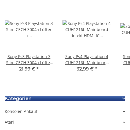
Sony Ps3 Playstation 3
Sony Ps4 Playstation 4
Son
Slim CECH 3004a Lüfter
CUH1216b Mainboard
CUH12
+ Kühlkörper + Bleche +
defekt HDMI IC CHIP
Mi
21,99 €
*
32,99 €
*
Schrauben gebraucht
Kategorien
Konsolen Ankauf
Atari