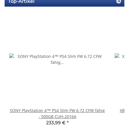
Top-Artikel
SONY PlayStation 4™ PS4 Slim FW 6.72 CFW fähig
XBOX
- 500GB CUH-2016A
233,99 €
*