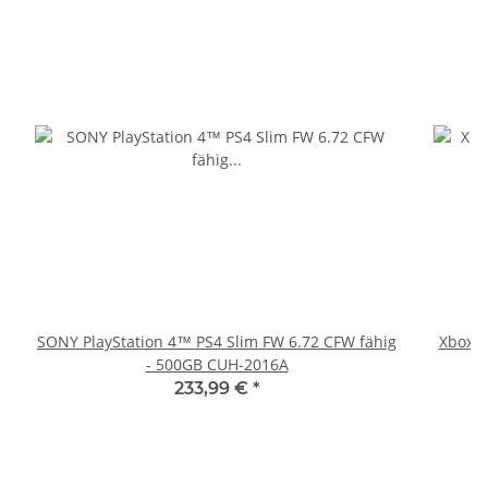
SONY PlayStation 4™ PS4 Slim FW 6.72 CFW fähig
Xbox 36
- 500GB CUH-2016A
233,99 €
*