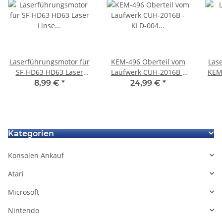
Laserführungsmotor für
KEM-496 Oberteil vom
Lase
SF-HD63 HD63 Laser
Laufwerk CUH-2016B -
KEM-
Linse für XBOX 360
KLD-004 für Sony Ps4
Fla
8,99 €
*
24,99 €
*
Hitachi GDR-3120L DVD
Slim Playstation 4
f
drive Ersatz
Kategorien
Konsolen Ankauf
Atari
Microsoft
Nintendo