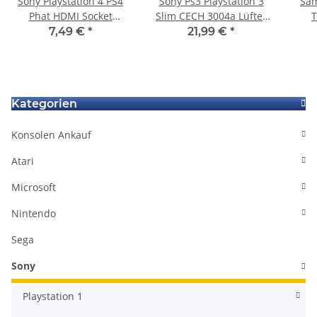
Sony Playstation 4 PS4
Sony Ps3 Playstation 3
Sam
Phat HDMI Socket
Slim CECH 3004a Lüfter
T
Buchse Ersatz Port
+ Kühlkörper + Bleche +
7,49 €
*
21,99 €
*
Anschluss
Schrauben gebraucht
S
La
Kategorien
Konsolen Ankauf
Atari
Microsoft
Nintendo
Sega
Sony
Playstation 1