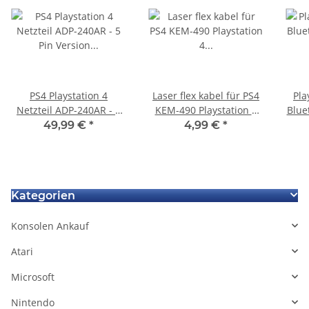
PS4 Playstation 4
Laser flex kabel für PS4
Pla
Netzteil ADP-240AR - 5
KEM-490 Playstation 4
Blue
Pin Version für PS4 CUH-
Flachbandkabel Cable
für
49,99 €
*
4,99 €
*
1004A
für Laserschlitten
gebraucht
Kategorien
Konsolen Ankauf
Atari
Microsoft
Nintendo